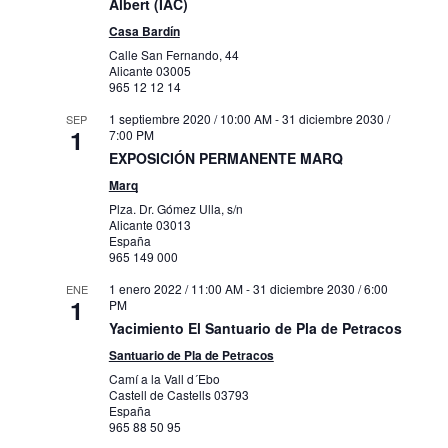
Albert (IAC)
Casa Bardín
Calle San Fernando, 44
Alicante
03005
965 12 12 14
1 septiembre 2020 / 10:00 AM
-
31 diciembre 2030 /
SEP
1
7:00 PM
EXPOSICIÓN PERMANENTE MARQ
Marq
Plza. Dr. Gómez Ulla, s/n
Alicante
03013
España
965 149 000
1 enero 2022 / 11:00 AM
-
31 diciembre 2030 / 6:00
ENE
1
PM
Yacimiento El Santuario de Pla de Petracos
Santuario de Pla de Petracos
Camí a la Vall d´Ebo
Castell de Castells
03793
España
965 88 50 95