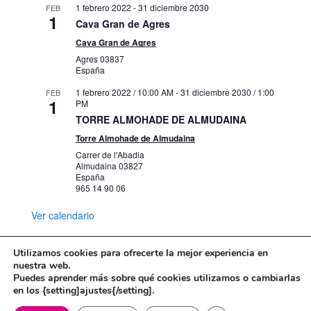
1 febrero 2022
-
31 diciembre 2030
FEB
1
Cava Gran de Agres
Cava Gran de Agres
Agres
03837
España
1 febrero 2022 / 10:00 AM
-
31 diciembre 2030 / 1:00
FEB
1
PM
TORRE ALMOHADE DE ALMUDAINA
Torre Almohade de Almudaina
Carrer de l'Abadia
Almudaina
03827
España
965 14 90 06
Ver calendario
Utilizamos cookies para ofrecerte la mejor experiencia en
nuestra web.
Puedes aprender más sobre qué cookies utilizamos o cambiarlas
Mapa web
Política de Privacidad
en los {setting]ajustes{/setting].
Politica de cookies