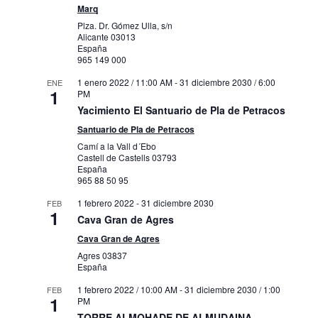
Marq
Plza. Dr. Gómez Ulla, s/n
Alicante
03013
España
965 149 000
1 enero 2022 / 11:00 AM
-
31 diciembre 2030 / 6:00
ENE
1
PM
Yacimiento El Santuario de Pla de Petracos
Santuario de Pla de Petracos
Camí a la Vall d´Ebo
Castell de Castells
03793
España
965 88 50 95
1 febrero 2022
-
31 diciembre 2030
FEB
1
Cava Gran de Agres
Cava Gran de Agres
Agres
03837
España
1 febrero 2022 / 10:00 AM
-
31 diciembre 2030 / 1:00
FEB
1
PM
TORRE ALMOHADE DE ALMUDAINA