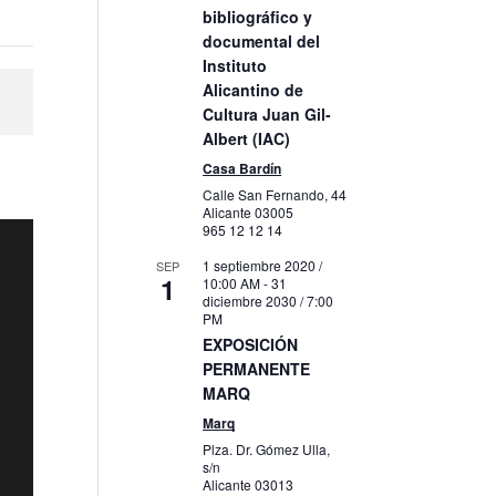
bibliográfico y
documental del
Instituto
Alicantino de
Cultura Juan Gil-
Albert (IAC)
Casa Bardín
Calle San Fernando, 44
Alicante
03005
965 12 12 14
1 septiembre 2020 /
SEP
1
10:00 AM
-
31
diciembre 2030 / 7:00
PM
EXPOSICIÓN
PERMANENTE
MARQ
Marq
Plza. Dr. Gómez Ulla,
s/n
Alicante
03013