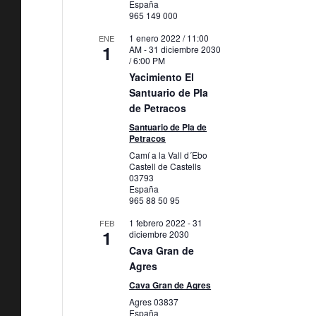
España
965 149 000
1 enero 2022 / 11:00
ENE
1
AM
-
31 diciembre 2030
/ 6:00 PM
Yacimiento El
Santuario de Pla
de Petracos
Santuario de Pla de
Petracos
Camí a la Vall d´Ebo
Castell de Castells
03793
España
965 88 50 95
1 febrero 2022
-
31
FEB
1
diciembre 2030
Cava Gran de
Agres
Cava Gran de Agres
Agres
03837
España