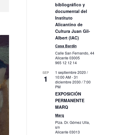
bibliográfico y
documental del
Instituto
Alicantino de
Cultura Juan Gil-
Albert (IAC)
Casa Bardín
Calle San Fernando, 44
Alicante
03005
965 12 12 14
1 septiembre 2020 /
SEP
1
10:00 AM
-
31
diciembre 2030 / 7:00
PM
EXPOSICIÓN
PERMANENTE
MARQ
Marq
Plza. Dr. Gómez Ulla,
s/n
Alicante
03013