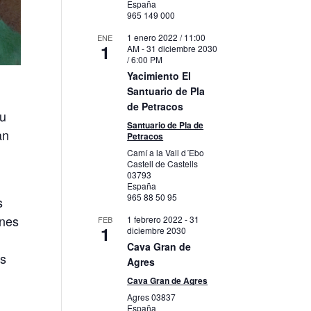
España
965 149 000
1 enero 2022 / 11:00
ENE
1
AM
-
31 diciembre 2030
/ 6:00 PM
Yacimiento El
Santuario de Pla
de Petracos
su
Santuario de Pla de
an
Petracos
Camí a la Vall d´Ebo
Castell de Castells
03793
España
965 88 50 95
s
ones
1 febrero 2022
-
31
FEB
1
diciembre 2030
Cava Gran de
as
Agres
Cava Gran de Agres
Agres
03837
España