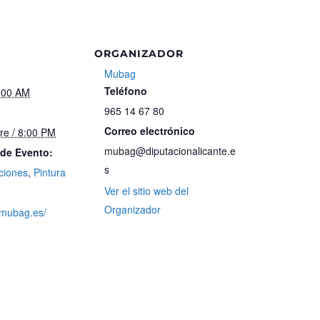
ORGANIZADOR
Mubag
Teléfono
0:00 AM
965 14 67 80
Correo electrónico
re / 8:00 PM
mubag@diputacionalicante.e
 de Evento:
s
ciones
,
Pintura
Ver el sitio web del
Organizador
.mubag.es/