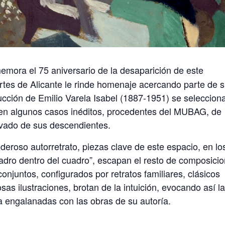
emora el 75 aniversario de la desaparición de este
Artes de Alicante le rinde homenaje acercando parte de 
cción de Emilio Varela Isabel (1887-1951) se seleccion
, en algunos casos inéditos, procedentes del MUBAG, de
rivado de sus descendientes.
deroso autorretrato, piezas clave de este espacio, en lo
cuadro dentro del cuadro”, escapan el resto de composici
juntos, configurados por retratos familiares, clásicos
as ilustraciones, brotan de la intuición, evocando así l
ta engalanadas con las obras de su autoría.