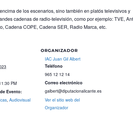
encima de los escenarios, sino también en platós televisivos y
randes cadenas de radio-televisión, como por ejemplo: TVE, An
ero, Cadena COPE, Cadena SER, Radio Marca, etc.
ORGANIZADOR
IAC Juan Gil Albert
Teléfono
2023
965 12 12 14
Correo electrónico
 11:30 PM
galbert@diputacionalicante.es
 de Evento:
icas
,
Audiovisual
Ver el sitio web del
Organizador