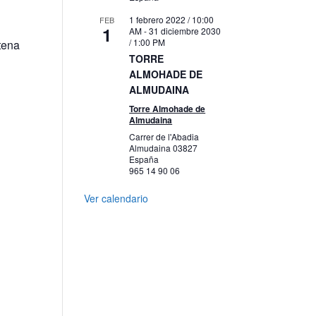
1 febrero 2022 / 10:00
FEB
1
AM
-
31 diciembre 2030
/ 1:00 PM
tena
TORRE
ALMOHADE DE
ALMUDAINA
Torre Almohade de
Almudaina
Carrer de l'Abadia
Almudaina
03827
España
965 14 90 06
Ver calendario