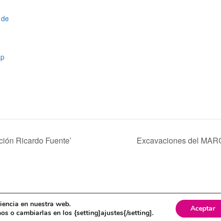
 de
ap
ción Ricardo Fuente’
Excavaciones del MA
itica de cookies
riencia en nuestra web.
Aceptar
s o cambiarlas en los {setting]ajustes{/setting].