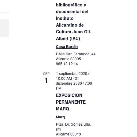
bibliográfico y
documental del
Instituto
Alicantino de
Cultura Juan Gil-
Albert (IAC)
Casa Bardín
Calle San Fernando, 44
Alicante
03005
965 12 12 14
1 septiembre 2020 /
SEP
1
10:00 AM
-
31
diciembre 2030 / 7:00
PM
EXPOSICIÓN
PERMANENTE
MARQ
Marq
Plza. Dr. Gómez Ulla,
s/n
Alicante
03013