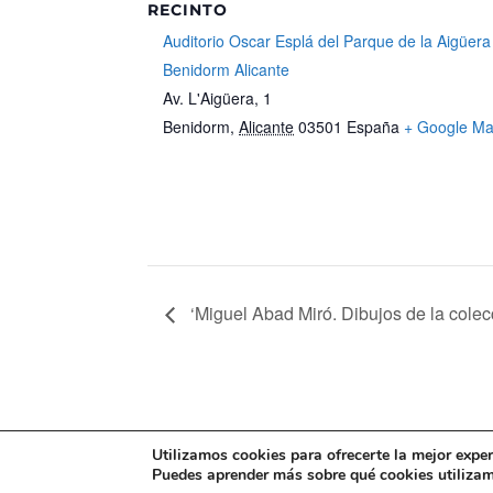
RECINTO
Auditorio Oscar Esplá del Parque de la Aigüera
Benidorm Alicante
Av. L'Aigüera, 1
Benidorm
,
Alicante
03501
España
+ Google M
‘Miguel Abad Miró. Dibujos de la colec
Mapa web
Política de Privacidad
Pol
Utilizamos cookies para ofrecerte la mejor expe
Puedes aprender más sobre qué cookies utilizamo