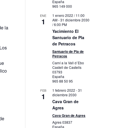
España
965 149 000
1 enero 2022 / 11:00
ENE
1
AM
-
31 diciembre 2030
/ 6:00 PM
de la
Yacimiento El
Santuario de Pla
de Petracos
 Los
Santuario de Pla de
Petracos
ue
Camí a la Vall d´Ebo
Castell de Castells
lico
03793
España
965 88 50 95
1 febrero 2022
-
31
FEB
1
diciembre 2030
Cava Gran de
Agres
Cava Gran de Agres
 de
Agres
03837
España