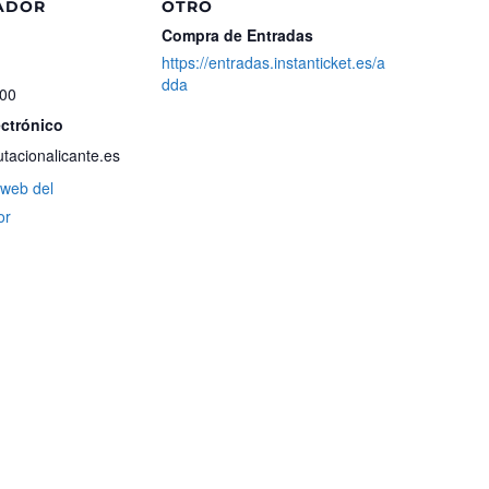
ADOR
OTRO
Compra de Entradas
https://entradas.instanticket.es/a
dda
 00
ectrónico
acionalicante.es
o web del
or