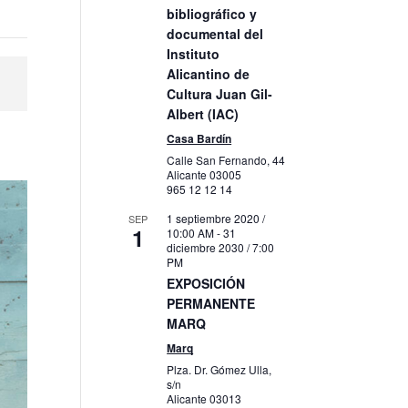
bibliográfico y
documental del
Instituto
Alicantino de
Cultura Juan Gil-
Albert (IAC)
Casa Bardín
Calle San Fernando, 44
Alicante
03005
965 12 12 14
1 septiembre 2020 /
SEP
1
10:00 AM
-
31
diciembre 2030 / 7:00
PM
EXPOSICIÓN
PERMANENTE
MARQ
Marq
Plza. Dr. Gómez Ulla,
s/n
Alicante
03013