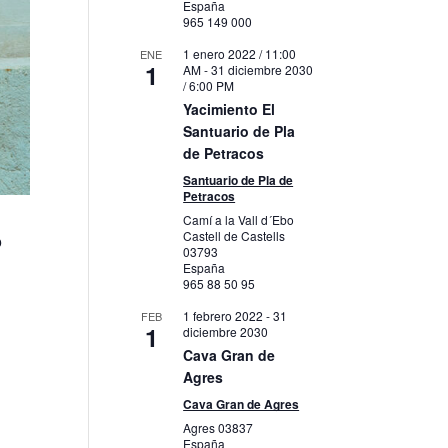
España
965 149 000
1 enero 2022 / 11:00
ENE
1
AM
-
31 diciembre 2030
/ 6:00 PM
Yacimiento El
Santuario de Pla
de Petracos
Santuario de Pla de
Petracos
Camí a la Vall d´Ebo
Castell de Castells
o
03793
España
965 88 50 95
1 febrero 2022
-
31
FEB
1
diciembre 2030
Cava Gran de
Agres
Cava Gran de Agres
Agres
03837
España