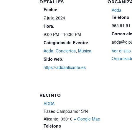
DETALLES
ORGANIZ
Fecha:
Adda
Teléfono
7 julio 2024
965 91 91
Hora:
Correo el
9:00 PM - 10:30 PM
adda@diput
Categorías de Evento:
Adda
,
Conciertos
,
Música
Ver el siti
Organizad
Sitio web:
https://addaalicante.es
RECINTO
ADDA
Paseo Campoamor S/N
Alicante
,
03010
+ Google Map
Teléfono