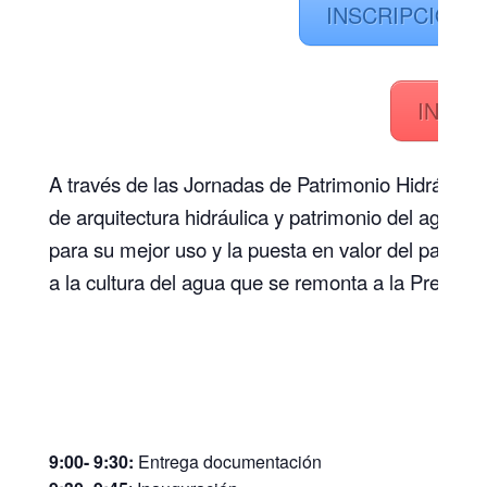
INSCRIPCIÓN E
INSCR
A través de las Jornadas de Patrimonio Hidráulico 
de arquitectura hidráulica y patrimonio del agua 
para su mejor uso y la puesta en valor del patrimo
a la cultura del agua que se remonta a la Prehistor
Dí
9:00- 9:30:
Entrega documentación