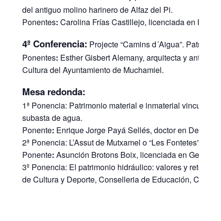
del antiguo molino harinero de Alfaz del Pi.
Ponentes
:
Carolina Frías Castillejo, licenciada en Hist
4ª Conferencia:
Projecte “Camins d´Aigua”. Patrimoni
Ponentes
:
Esther Gisbert Alemany, arquitecta y antropól
Cultura del Ayuntamiento de Muchamiel.
Mesa redonda:
1ª Ponencia: Patrimonio material e inmaterial vinculado 
subasta de agua.
Ponente
:
Enrique Jorge Payá Sellés, doctor en Derecho y
2ª Ponencia: L’Assut de Mutxamel o “Les Fontetes” i el Pan
Ponente
:
Asunción Brotons Boix, licenciada en Geografía 
3º Ponencia: El patrimonio hidráulico: valores y retos pa
de Cultura y Deporte, Conselleria de Educación, Cultura 