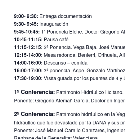
9:00- 9:30:
Entrega documentación
9:30- 9:45:
Inauguración
9:45-10:45:
1ª Ponencia Elche. Doctor Gregorio Alemañ.
10:45-11:15:
Pausa café
11:15-12:15:
2ª Ponencia. Vega Baja. José Manuel Carril
12:15-14:00:
Mesa redonda. Benferri, Orihuela, Alicante
14:00-16:00:
Descanso – comida
16:00-17:00:
3ª ponencia. Aspe. Gonzalo Martínez
17:30-19:00:
Visita guiada por los puentes de 4 y 5 ojos 
1º Conferencia:
Patrimonio Hidráulico Ilicitano. Nos h
Ponente: Gregorio Alemañ García, Doctor en Ingeniería d
2º Conferencia:
Patrimonio hidráulico en la Vega Baja
hidráulico que fue devastado por la DANA y sus propues
Ponente: José Manuel Carrillo Cañizares, Ingeniero Ag
Renhace de la Generalitat Valenciana.