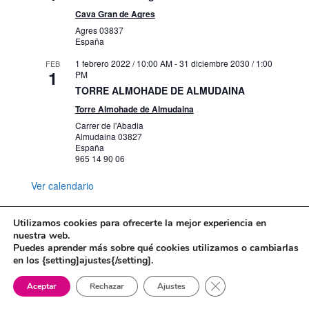
Cava Gran de Agres
Agres
03837
España
1 febrero 2022 / 10:00 AM
-
31 diciembre 2030 / 1:00
FEB
1
PM
TORRE ALMOHADE DE ALMUDAINA
Torre Almohade de Almudaina
Carrer de l'Abadia
Almudaina
03827
España
965 14 90 06
Ver calendario
Utilizamos cookies para ofrecerte la mejor experiencia en
nuestra web.
Puedes aprender más sobre qué cookies utilizamos o cambiarlas
Mapa web
Política de Privacidad
en los {setting]ajustes{/setting].
Politica de cookies
Cerrar el banner de 
Aceptar
Rechazar
Ajustes