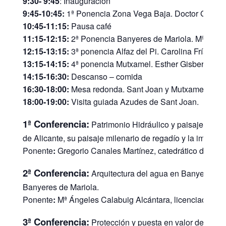
9:30- 9:45
: Inauguración
9:45-10:45:
1ª Ponencia Zona Vega Baja. Doctor Gregor
10:45-11:15:
Pausa café
11:15-12:15:
2ª Ponencia Banyeres de Mariola. Mª Ángel
12:15-13:15:
3ª ponencia Alfaz del Pi. Carolina Frías y L
13:15-14:15:
4ª ponencia Mutxamel. Esther Gisbert Ale
14:15-16:30:
Descanso – comida
16:30-18:00:
Mesa redonda. Sant Joan y Mutxamel. Doct
18:00-19:00:
Visita guiada Azudes de Sant Joan.
1ª Conferencia:
Patrimonio Hidráulico y paisaje: la Ve
de Alicante, su paisaje milenario de regadío y la importa
Ponente
:
Gregorio Canales Martínez, catedrático de Geo
2ª Conferencia:
Arquitectura del agua en Banyeres de 
Banyeres de Mariola.
Ponente
:
Mª Ángeles Calabuig Alcántara, licenciada en G
3ª Conferencia:
Protección y puesta en valor del patri