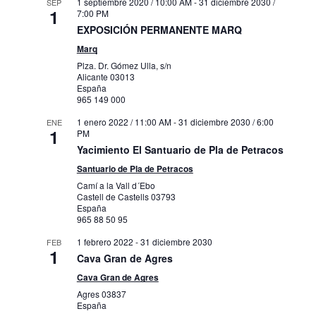
1 septiembre 2020 / 10:00 AM
-
31 diciembre 2030 /
SEP
1
7:00 PM
EXPOSICIÓN PERMANENTE MARQ
Marq
Plza. Dr. Gómez Ulla, s/n
Alicante
03013
España
965 149 000
1 enero 2022 / 11:00 AM
-
31 diciembre 2030 / 6:00
ENE
1
PM
Yacimiento El Santuario de Pla de Petracos
Santuario de Pla de Petracos
Camí a la Vall d´Ebo
Castell de Castells
03793
España
965 88 50 95
1 febrero 2022
-
31 diciembre 2030
FEB
1
Cava Gran de Agres
Cava Gran de Agres
Agres
03837
España