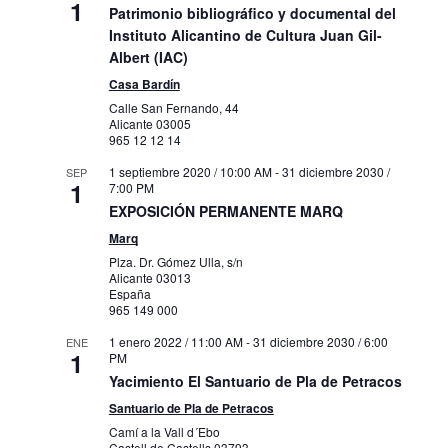
1
Patrimonio bibliográfico y documental del
Instituto Alicantino de Cultura Juan Gil-
Albert (IAC)
Casa Bardín
Calle San Fernando, 44
Alicante
03005
965 12 12 14
1 septiembre 2020 / 10:00 AM
-
31 diciembre 2030 /
SEP
1
7:00 PM
EXPOSICIÓN PERMANENTE MARQ
Marq
Plza. Dr. Gómez Ulla, s/n
Alicante
03013
España
965 149 000
1 enero 2022 / 11:00 AM
-
31 diciembre 2030 / 6:00
ENE
1
PM
Yacimiento El Santuario de Pla de Petracos
Santuario de Pla de Petracos
Camí a la Vall d´Ebo
Castell de Castells
03793