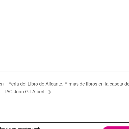
en
Feria del Libro de Alicante. Firmas de libros en la caseta de
IAC Juan Gil-Albert
itica de cookies
riencia en nuestra web.