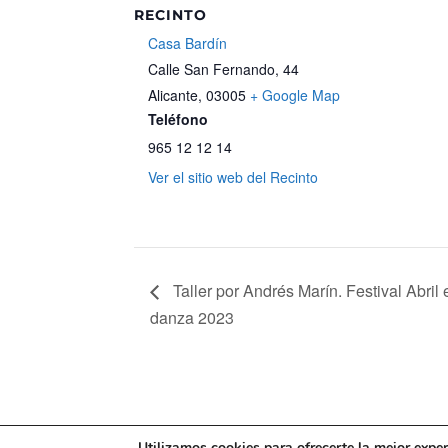
RECINTO
Casa Bardín
Calle San Fernando, 44
Alicante
,
03005
+ Google Map
Teléfono
965 12 12 14
Ver el sitio web del Recinto
Taller por Andrés Marín. Festival Abril 
danza 2023
Mapa web
Política de Privacidad
Pol
Utilizamos cookies para ofrecerte la mejor expe