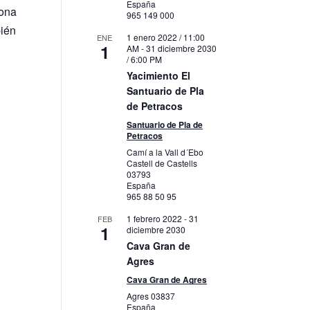
España
rona
965 149 000
bién
1 enero 2022 / 11:00
ENE
1
AM
-
31 diciembre 2030
/ 6:00 PM
Yacimiento El
Santuario de Pla
de Petracos
Santuario de Pla de
Petracos
Camí a la Vall d´Ebo
Castell de Castells
03793
España
965 88 50 95
1 febrero 2022
-
31
FEB
1
diciembre 2030
Cava Gran de
Agres
Cava Gran de Agres
Agres
03837
España