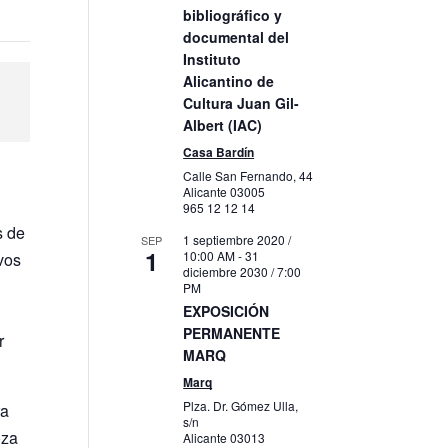
bibliográfico y
documental del
Instituto
Alicantino de
Cultura Juan Gil-
Albert (IAC)
Casa Bardín
Calle San Fernando, 44
Alicante
03005
965 12 12 14
s de
1 septiembre 2020 /
SEP
1
10:00 AM
-
31
ivos
diciembre 2030 / 7:00
PM
EXPOSICIÓN
PERMANENTE
r
MARQ
Marq
Plza. Dr. Gómez Ulla,
ra
s/n
oza
Alicante
03013