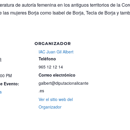
eratura de autoría femenina en los antiguos territorios de la Co
 las mujeres Borja como Isabel de Borja, Tecla de Borja y tam
ORGANIZADOR
IAC Juan Gil Albert
Teléfono
3
965 12 12 14
Correo electrónico
:00 PM
galbert@diputacionalicante
de Evento:
.es
s
Ver el sitio web del
Organizador