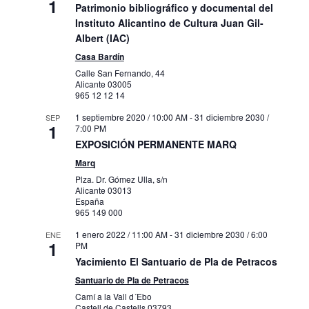
1
Patrimonio bibliográfico y documental del
Instituto Alicantino de Cultura Juan Gil-
Albert (IAC)
Casa Bardín
Calle San Fernando, 44
Alicante
03005
965 12 12 14
1 septiembre 2020 / 10:00 AM
-
31 diciembre 2030 /
SEP
1
7:00 PM
EXPOSICIÓN PERMANENTE MARQ
Marq
Plza. Dr. Gómez Ulla, s/n
Alicante
03013
España
965 149 000
1 enero 2022 / 11:00 AM
-
31 diciembre 2030 / 6:00
ENE
1
PM
Yacimiento El Santuario de Pla de Petracos
Santuario de Pla de Petracos
Camí a la Vall d´Ebo
Castell de Castells
03793