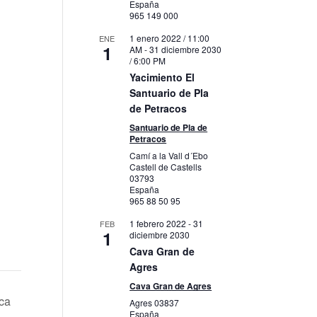
España
965 149 000
1 enero 2022 / 11:00
ENE
1
AM
-
31 diciembre 2030
/ 6:00 PM
Yacimiento El
Santuario de Pla
de Petracos
Santuario de Pla de
Petracos
Camí a la Vall d´Ebo
Castell de Castells
03793
España
965 88 50 95
1 febrero 2022
-
31
FEB
1
diciembre 2030
Cava Gran de
Agres
Cava Gran de Agres
ica
Agres
03837
España