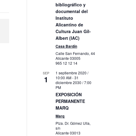
bibliográfico y
documental del
Instituto
Alicantino de
Cultura Juan Gil-
Albert (IAC)
Casa Bardín
Calle San Fernando, 44
Alicante
03005
965 12 12 14
1 septiembre 2020 /
SEP
1
10:00 AM
-
31
diciembre 2030 / 7:00
PM
EXPOSICIÓN
PERMANENTE
MARQ
Marq
Plza. Dr. Gómez Ulla,
s/n
Alicante
03013