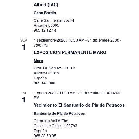
Albert (IAC)
Casa Bardín
Calle San Fernando, 44
Alicante
03005
965 12 12 14
1 septiembre 2020 / 10:00 AM
-
31 diciembre 2030 /
SEP
1
7:00 PM
EXPOSICIÓN PERMANENTE MARQ
Marq
Plza. Dr. Gómez Ulla, s/n
Alicante
03013
España
965 149 000
1 enero 2022 / 11:00 AM
-
31 diciembre 2030 / 6:00
ENE
1
PM
Yacimiento El Santuario de Pla de Petracos
Santuario de Pla de Petracos
Camí a la Vall d´Ebo
Castell de Castells
03793
España
965 88 50 95