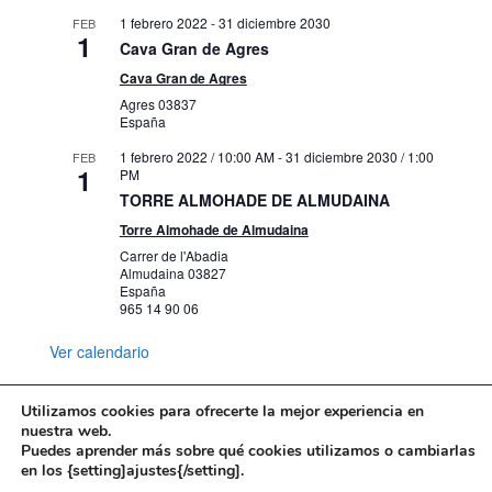
1 febrero 2022
-
31 diciembre 2030
FEB
1
Cava Gran de Agres
Cava Gran de Agres
Agres
03837
España
1 febrero 2022 / 10:00 AM
-
31 diciembre 2030 / 1:00
FEB
1
PM
TORRE ALMOHADE DE ALMUDAINA
Torre Almohade de Almudaina
Carrer de l'Abadia
Almudaina
03827
España
965 14 90 06
Ver calendario
Utilizamos cookies para ofrecerte la mejor experiencia en
nuestra web.
Puedes aprender más sobre qué cookies utilizamos o cambiarlas
Mapa web
Política de Privacidad
en los {setting]ajustes{/setting].
Politica de cookies