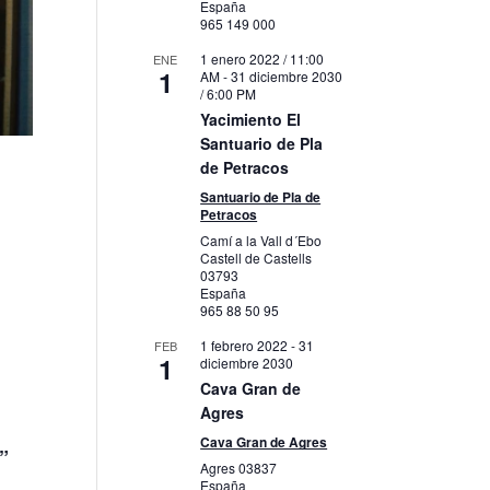
España
965 149 000
1 enero 2022 / 11:00
ENE
1
AM
-
31 diciembre 2030
/ 6:00 PM
Yacimiento El
Santuario de Pla
de Petracos
Santuario de Pla de
Petracos
Camí a la Vall d´Ebo
Castell de Castells
03793
España
965 88 50 95
1 febrero 2022
-
31
FEB
1
diciembre 2030
Cava Gran de
Agres
Cava Gran de Agres
”
Agres
03837
España