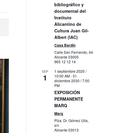
bibliográfico y
documental del
Instituto
Alicantino de
Cultura Juan Gil-
Albert (IAC)
Casa Bardín
Calle San Fernando, 44
Alicante
03005
965 12 12 14
1 septiembre 2020 /
SEP
1
10:00 AM
-
31
diciembre 2030 / 7:00
PM
EXPOSICIÓN
PERMANENTE
MARQ
Marq
Plza. Dr. Gómez Ulla,
s/n
Alicante
03013