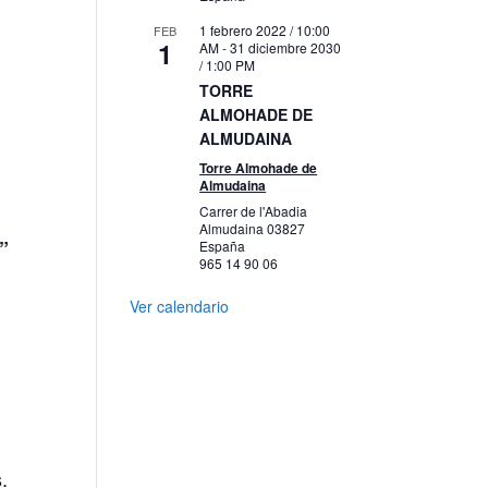
1 febrero 2022 / 10:00
FEB
1
AM
-
31 diciembre 2030
/ 1:00 PM
TORRE
ALMOHADE DE
ALMUDAINA
Torre Almohade de
Almudaina
Carrer de l'Abadia
Almudaina
03827
”
España
965 14 90 06
Ver calendario
.