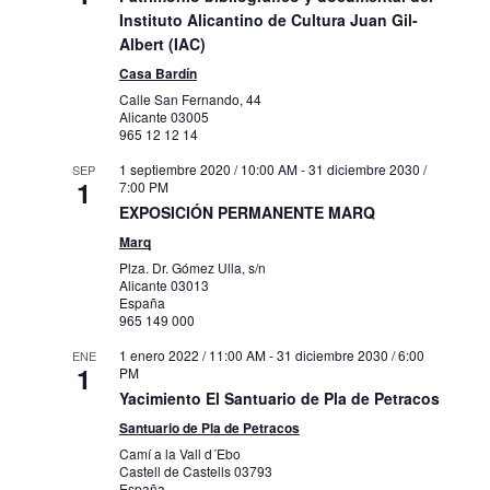
Instituto Alicantino de Cultura Juan Gil-
Albert (IAC)
Casa Bardín
Calle San Fernando, 44
Alicante
03005
965 12 12 14
1 septiembre 2020 / 10:00 AM
-
31 diciembre 2030 /
SEP
1
7:00 PM
EXPOSICIÓN PERMANENTE MARQ
Marq
Plza. Dr. Gómez Ulla, s/n
Alicante
03013
España
965 149 000
1 enero 2022 / 11:00 AM
-
31 diciembre 2030 / 6:00
ENE
1
PM
Yacimiento El Santuario de Pla de Petracos
Santuario de Pla de Petracos
Camí a la Vall d´Ebo
Castell de Castells
03793
España