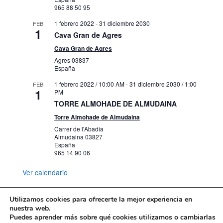
965 88 50 95
1 febrero 2022
-
31 diciembre 2030
FEB
1
Cava Gran de Agres
Cava Gran de Agres
Agres
03837
España
1 febrero 2022 / 10:00 AM
-
31 diciembre 2030 / 1:00
FEB
1
PM
TORRE ALMOHADE DE ALMUDAINA
Torre Almohade de Almudaina
Carrer de l'Abadia
Almudaina
03827
España
965 14 90 06
Ver calendario
Utilizamos cookies para ofrecerte la mejor experiencia en
nuestra web.
Puedes aprender más sobre qué cookies utilizamos o cambiarlas
Mapa web
Política de Privacidad