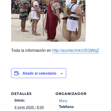
Toda la información en
http://acortar.link/UDQWqZ
Añadir al calendario
DETALLES
ORGANIZADOR
Inicio:
Marq
Teléfono
6 junio 2025 / 8:00