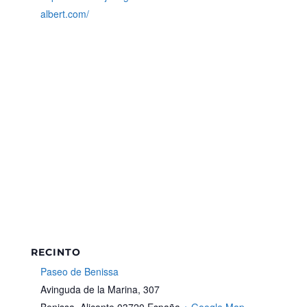
albert.com/
RECINTO
Paseo de Benissa
Avinguda de la Marina, 307
Benissa
,
Alicante
03720
España
+ Google Map