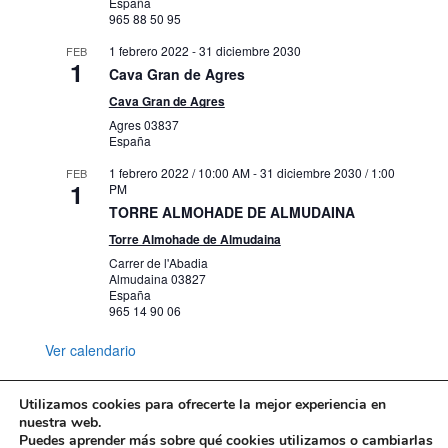
España
965 88 50 95
1 febrero 2022
-
31 diciembre 2030
FEB
1
Cava Gran de Agres
Cava Gran de Agres
Agres
03837
España
1 febrero 2022 / 10:00 AM
-
31 diciembre 2030 / 1:00
FEB
1
PM
TORRE ALMOHADE DE ALMUDAINA
Torre Almohade de Almudaina
Carrer de l'Abadia
Almudaina
03827
España
965 14 90 06
Ver calendario
Utilizamos cookies para ofrecerte la mejor experiencia en
nuestra web.
Puedes aprender más sobre qué cookies utilizamos o cambiarlas
Mapa web
Política de Privacidad