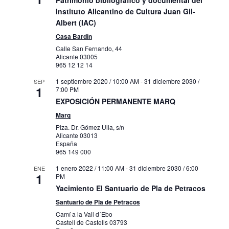
Patrimonio bibliográfico y documental del
Instituto Alicantino de Cultura Juan Gil-
Albert (IAC)
Casa Bardín
Calle San Fernando, 44
Alicante
03005
965 12 12 14
1 septiembre 2020 / 10:00 AM
-
31 diciembre 2030 /
SEP
1
7:00 PM
EXPOSICIÓN PERMANENTE MARQ
Marq
Plza. Dr. Gómez Ulla, s/n
Alicante
03013
España
965 149 000
1 enero 2022 / 11:00 AM
-
31 diciembre 2030 / 6:00
ENE
1
PM
Yacimiento El Santuario de Pla de Petracos
Santuario de Pla de Petracos
Camí a la Vall d´Ebo
Castell de Castells
03793