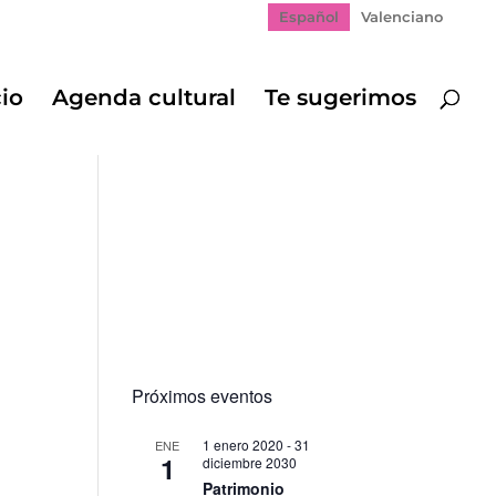
Español
Valenciano
cio
Agenda cultural
Te sugerimos
Próximos eventos
1 enero 2020
-
31
ENE
1
diciembre 2030
gación
Patrimonio