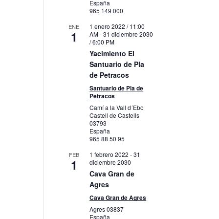
España
965 149 000
1 enero 2022 / 11:00
ENE
1
AM
-
31 diciembre 2030
/ 6:00 PM
Yacimiento El
Santuario de Pla
de Petracos
Santuario de Pla de
Petracos
Camí a la Vall d´Ebo
Castell de Castells
03793
España
965 88 50 95
1 febrero 2022
-
31
FEB
1
diciembre 2030
Cava Gran de
Agres
Cava Gran de Agres
Agres
03837
España