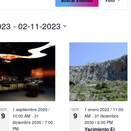
de
Buscar Eventos
Foto
vistas
de
Even
023
 - 
02-11-2023
1 septiembre 2020 /
1 enero 2022 / 11:00
OCT
OCT
9
9
10:00 AM
-
31
AM
-
31 diciembre
diciembre 2030 / 7:00
2030 / 6:00 PM
PM
Yacimiento El