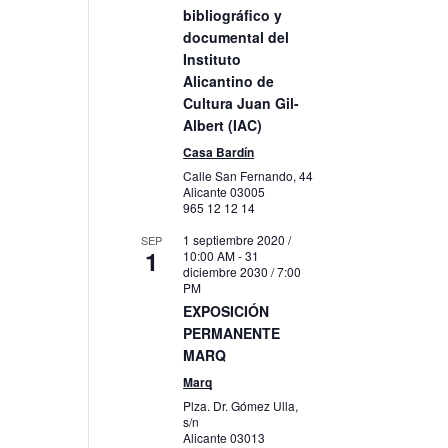
bibliográfico y
documental del
Instituto
to
Alicantino de
Cultura Juan Gil-
Albert (IAC)
Casa Bardín
Calle San Fernando, 44
Alicante
03005
965 12 12 14
1 septiembre 2020 /
SEP
1
10:00 AM
-
31
diciembre 2030 / 7:00
PM
EXPOSICIÓN
PERMANENTE
MARQ
Marq
Plza. Dr. Gómez Ulla,
s/n
Alicante
03013