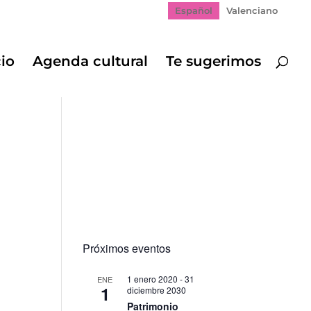
Español
Valenciano
cio
Agenda cultural
Te sugerimos
Próximos eventos
1 enero 2020
-
31
ENE
1
diciembre 2030
gación
Patrimonio