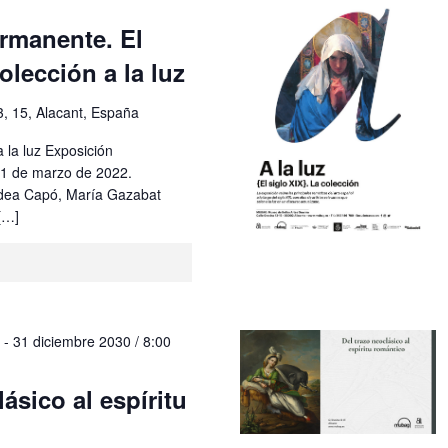
rmanente. El
olección a la luz
3, 15, Alacant, España
a la luz Exposición
31 de marzo de 2022.
dea Capó, María Gazabat
[…]
M
-
31 diciembre 2030 / 8:00
ásico al espíritu