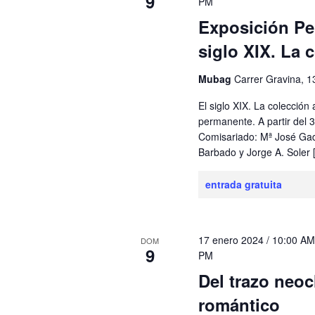
9
PM
Exposición Pe
siglo XIX. La c
Mubag
Carrer Gravina, 1
El siglo XIX. La colección 
permanente. A partir del 
Comisariado: Mª José Ga
Barbado y Jorge A. Soler 
entrada gratuita
17 enero 2024 / 10:00 A
DOM
9
PM
Del trazo neocl
romántico