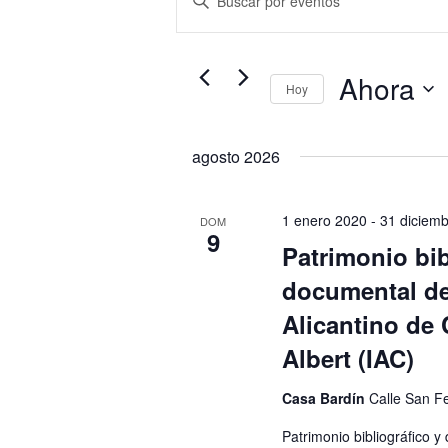
de
la
búsqueda
palabra
y
clave.
Ahora
vistas
Hoy
Busca
de
Selecciona
Eventos
Eventos
la
agosto 2026
para
fecha.
la
palabra
1 enero 2020
-
31 diciem
DOM
9
clave.
Patrimonio bib
documental del
Alicantino de 
Albert (IAC)
Casa Bardín
Calle San Fe
Patrimonio bibliográfico y