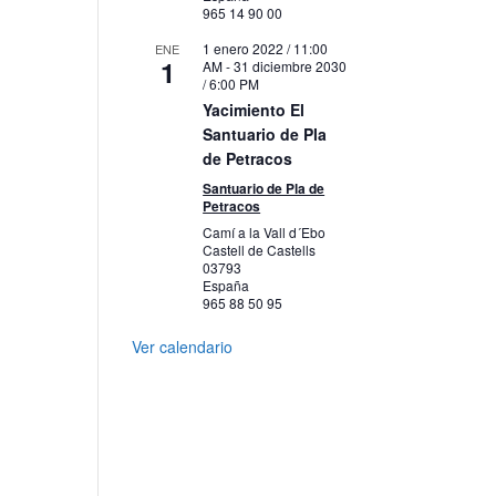
965 14 90 00
1 enero 2022 / 11:00
ENE
1
AM
-
31 diciembre 2030
/ 6:00 PM
Yacimiento El
Santuario de Pla
de Petracos
Santuario de Pla de
Petracos
Camí a la Vall d´Ebo
Castell de Castells
03793
España
965 88 50 95
Ver calendario