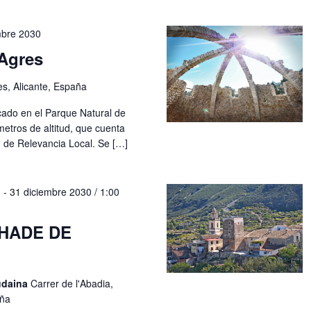
mbre 2030
Agres
es, Alicante, España
cado en el Parque Natural de
metros de altitud, que cuenta
n de Relevancia Local. Se […]
M
-
31 diciembre 2030 / 1:00
HADE DE
udaina
Carrer de l'Abadia,
aña