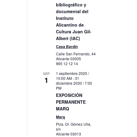
bibliográfico y
documental del
Instituto
to
Alicantino de
Cultura Juan Gil-
Albert (IAC)
Casa Bardín
Calle San Fernando, 44
Alicante
03005
965 12 12 14
1 septiembre 2020 /
SEP
1
10:00 AM
-
31
diciembre 2030 / 7:00
PM
EXPOSICIÓN
PERMANENTE
MARQ
Marq
Plza. Dr. Gómez Ulla,
s/n
Alicante
03013