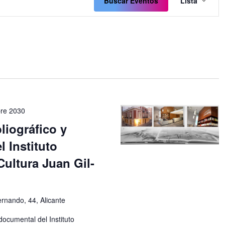
de
Buscar Eventos
Lista
vistas
de
Even
bre 2030
liográfico y
 Instituto
Cultura Juan Gil-
rnando, 44, Alicante
 documental del Instituto