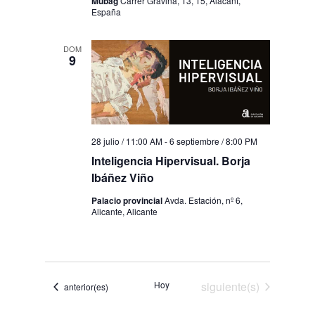
Mubag
Carrer Gravina, 13, 15, Alacant,
España
DOM
9
28 julio / 11:00 AM
-
6 septiembre / 8:00 PM
Inteligencia Hipervisual. Borja
Ibáñez Viño
Palacio provincial
Avda. Estación, nº 6,
Alicante, Alicante
Eventos
Hoy
siguiente(s)
Eventos
anterior(es)