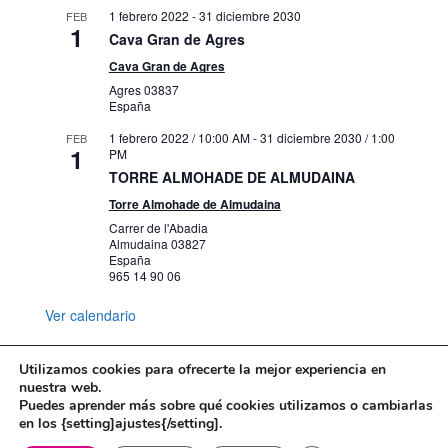
1 febrero 2022
-
31 diciembre 2030
FEB
1
Cava Gran de Agres
Cava Gran de Agres
Agres
03837
España
1 febrero 2022 / 10:00 AM
-
31 diciembre 2030 / 1:00
FEB
1
PM
TORRE ALMOHADE DE ALMUDAINA
Torre Almohade de Almudaina
Carrer de l'Abadia
Almudaina
03827
España
965 14 90 06
Ver calendario
Utilizamos cookies para ofrecerte la mejor experiencia en
nuestra web.
Puedes aprender más sobre qué cookies utilizamos o cambiarlas
Mapa web
Política de Privacidad
en los {setting]ajustes{/setting].
Politica de cookies