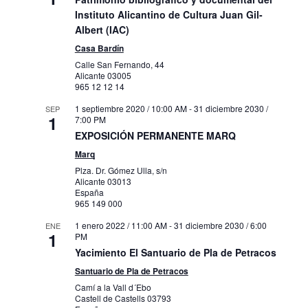
Carrer Alcassares, Alcoy
Muboma
Instituto Alicantino de Cultura Juan Gil-
Albert (IAC)
31 marzo 2022 / 10:00 AM
-
31 diciembre
NOV
Casa Bardín
13
2030 / 8:00 PM
Calle San Fernando, 44
Exposición Permanente. El siglo XIX. La
Alicante
03005
colección a la luz
965 12 12 14
Carrer Gravina, 13, 15, Alacant
Mubag
1 septiembre 2020 / 10:00 AM
-
31 diciembre 2030 /
SEP
1
7:00 PM
9 marzo 2023 / 8:00 AM
-
28 enero 2024 /
NOV
EXPOSICIÓN PERMANENTE MARQ
13
5:00 PM
Marq
Próxima exposición del MARQ
Plza. Dr. Gómez Ulla, s/n
Plza. Dr. Gómez Ulla, s/n, Alicante
Marq
Alicante
03013
España
965 149 000
7 agosto 2023
-
30 noviembre 2023
NOV
13
PREMIO AZORÍN DE NOVELA 2024
1 enero 2022 / 11:00 AM
-
31 diciembre 2030 / 6:00
ENE
1
PM
Avda. Estación, nº 6,
Palacio provincial
Alicante
Yacimiento El Santuario de Pla de Petracos
Santuario de Pla de Petracos
8 agosto 2023 / 10:00 AM
-
17 noviembre
NOV
Camí a la Vall d´Ebo
13
2024 / 8:00 PM
Castell de Castells
03793