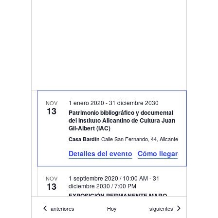
1 enero 2020
-
31 diciembre 2030
NOV
13
Patrimonio bibliográfico y documental
del Instituto Alicantino de Cultura Juan
Gil-Albert (IAC)
Calle San Fernando, 44, Alicante
Casa Bardín
Detalles del evento
Cómo llegar
1 septiembre 2020 / 10:00 AM
-
31
NOV
13
diciembre 2030 / 7:00 PM
EXPOSICIÓN PERMANENTE MARQ
Plza. Dr. Gómez Ulla, s/n, Alicante
Marq
Eventos
Eventos
anteriores
Hoy
siguientes