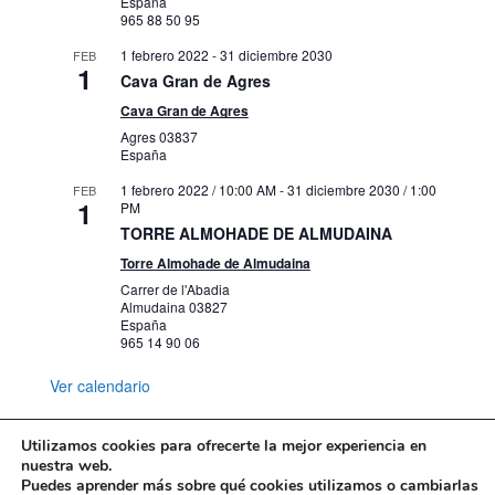
España
‘Miguel Abad Miró. Dibujos de la
965 88 50 95
colección Ricardo Fuente’
Carrer Gravina, 13, 15, Alacant
Mubag
1 febrero 2022
-
31 diciembre 2030
FEB
1
Cava Gran de Agres
17 octubre 2023 / 8:00 AM
-
30 diciembre
NOV
Cava Gran de Agres
13
2023 / 5:00 PM
Agres
03837
Becas MARQ 2024
España
Plza. Dr. Gómez Ulla, s/n, Alicante
Marq
1 febrero 2022 / 10:00 AM
-
31 diciembre 2030 / 1:00
FEB
1
PM
24 octubre 2023 / 8:00 AM
-
31 diciembre
NOV
TORRE ALMOHADE DE ALMUDAINA
13
2023 / 5:00 PM
Torre Almohade de Almudaina
Exposición temporal
Carrer de l'Abadia
Plza. Dr. Gómez Ulla, s/n, Alicante
Marq
Almudaina
03827
España
965 14 90 06
25 octubre 2023 / 8:00 AM
-
30 noviembre
NOV
13
2023 / 5:00 PM
Ver calendario
Seminario internacional MARQ
Plza. Dr. Gómez Ulla, s/n, Alicante
Marq
Utilizamos cookies para ofrecerte la mejor experiencia en
nuestra web.
31 octubre 2023 / 10:00 AM
-
31 mayo
NOV
Puedes aprender más sobre qué cookies utilizamos o cambiarlas
13
Mapa web
Política de Privacidad
2024 / 8:00 PM