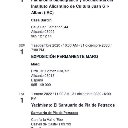
Carrer Alcassares, Alcoy
Muboma
Instituto Alicantino de Cultura Juan Gil-
Albert (IAC)
31 marzo 2022 / 10:00 AM
-
31 diciembre
MAR
Casa Bardín
23
2030 / 8:00 PM
Calle San Fernando, 44
Exposición Permanente. El siglo XIX. La
Alicante
03005
colección a la luz
965 12 12 14
Carrer Gravina, 13, 15, Alacant
Mubag
1 septiembre 2020 / 10:00 AM
-
31 diciembre 2030 /
SEP
1
7:00 PM
9 febrero 2023 / 8:00 AM
-
31 marzo 2023
MAR
EXPOSICIÓN PERMANENTE MARQ
23
/ 7:00 PM
Marq
MARQ pieza a pieza
Plza. Dr. Gómez Ulla, s/n
Plza. Dr. Gómez Ulla, s/n, Alicante
Marq
Alicante
03013
España
965 149 000
23 febrero 2023 / 8:00 AM
-
2 abril 2023 /
MAR
23
5:00 PM
1 enero 2022 / 11:00 AM
-
31 diciembre 2030 / 6:00
ENE
1
PM
Plza. Dr. Gómez Ulla, s/n, Alicante
Marq
Yacimiento El Santuario de Pla de Petracos
Santuario de Pla de Petracos
28 febrero 2023 / 8:00 AM
-
31 marzo
MAR
23
2023 / 5:00 PM
Camí a la Vall d´Ebo
Castell de Castells
MARQ pieza a pieza
03793