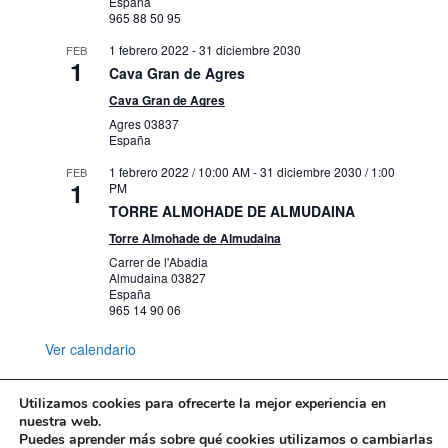
España
Plza. Dr. Gómez Ulla, s/n, Alicante
Marq
965 88 50 95
1 febrero 2022
-
31 diciembre 2030
FEB
3 marzo 2023 / 8:00 AM
-
31 marzo 2023 /
1
MAR
Cava Gran de Agres
23
5:00 PM
MARQ pieza a pieza
Cava Gran de Agres
Plza. Dr. Gómez Ulla, s/n, Alicante
Marq
Agres
03837
España
1 febrero 2022 / 10:00 AM
-
31 diciembre 2030 / 1:00
FEB
9 marzo 2023 / 8:00 AM
-
28 enero 2024 /
MAR
1
23
PM
5:00 PM
TORRE ALMOHADE DE ALMUDAINA
Próxima exposición del MARQ
Plza. Dr. Gómez Ulla, s/n, Alicante
Marq
Torre Almohade de Almudaina
Carrer de l'Abadia
Almudaina
03827
14 marzo 2023 / 8:00 AM
-
18 junio 2023 /
MAR
España
23
5:00 PM
965 14 90 06
El MARQ inaugura exposición en
Benidorm
Ver calendario
Plza. Dr. Gómez Ulla, s/n, Alicante
Marq
Utilizamos cookies para ofrecerte la mejor experiencia en
16 marzo 2023
-
30 junio 2023
MAR
nuestra web.
23
Premi de Teatre Breu en Valencià
Puedes aprender más sobre qué cookies utilizamos o cambiarlas
Mapa web
Política de Privacidad