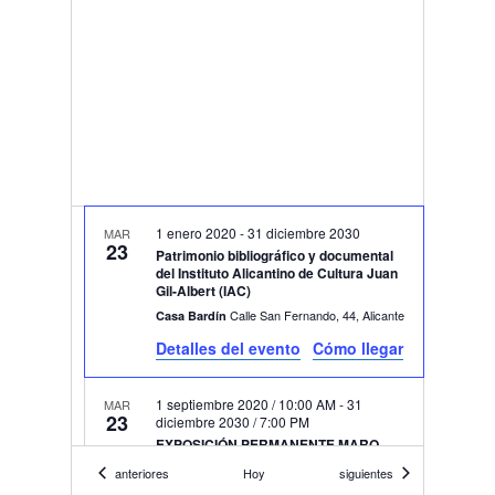
1 enero 2020
-
31 diciembre 2030
MAR
23
Patrimonio bibliográfico y documental
del Instituto Alicantino de Cultura Juan
Gil-Albert (IAC)
Calle San Fernando, 44, Alicante
Casa Bardín
Detalles del evento
Cómo llegar
1 septiembre 2020 / 10:00 AM
-
31
MAR
23
diciembre 2030 / 7:00 PM
EXPOSICIÓN PERMANENTE MARQ
Plza. Dr. Gómez Ulla, s/n, Alicante
Marq
Eventos
Eventos
anteriores
Hoy
siguientes