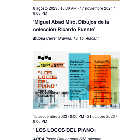
8 agosto 2023 / 10:00 AM
-
17 noviembre 2024 /
8:00 PM
‘Miguel Abad Miró. Dibujos de la
colección Ricardo Fuente’
Carrer Gravina, 13, 15, Alacant
Mubag
lunes,
martes,
miércoles,
jueves,
viernes,
sábado,
domingo,
No
No
No
No
No
No
12:00
octubre
octubre
octubre
octubre
octubre
octubre
octubre
events
events
events
events
events
events
AM
2,
3,
4,
5,
6,
7,
8,
1:00 AM
on
on
on
on
on
on
2023
2023
2023
2023
2023
2023
2023
this
this
this
this
this
this
day.
day.
day.
day.
day.
day.
2:00 AM
3:00 AM
15 septiembre 2023 / 8:00 PM
-
21 octubre 2023 /
4:00 AM
9:00 PM
“LOS LOCOS DEL PIANO»
5:00 AM
Paseo Campoamor S/N, Alicante
ADDA