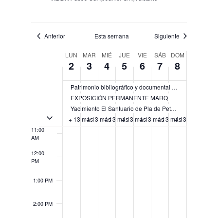
6:00 AM
Anterior
Esta semana
Siguiente
7:00 AM
Semana
LUN
MAR
MIÉ
JUE
VIE
SÁB
DOM
2
3
4
5
6
7
8
8:00 AM
de
Eventos
9:00 AM
Patrimonio bibliográfico y documental del Instituto Alicantino de Cultura Juan Gil-Albert (IAC)
EXPOSICIÓN PERMANENTE MARQ
10:00
Yacimiento El Santuario de Pla de Petracos
AM
Activar/Desactivar eventos de múltiples días
+ 13 más
+ 13 más
+ 13 más
+ 13 más
+ 13 más
+ 13 más
+ 13 más
11:00
AM
12:00
PM
1:00 PM
2:00 PM