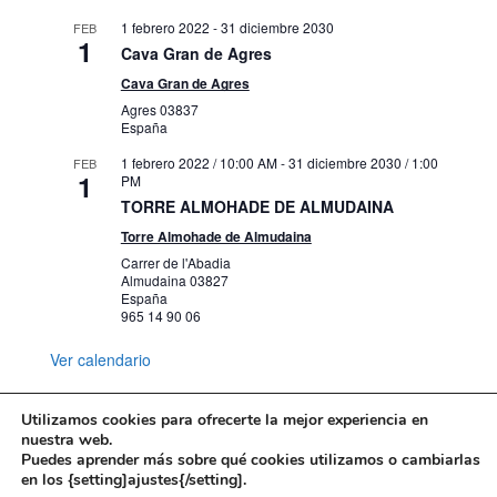
1 febrero 2022
-
31 diciembre 2030
FEB
1
Cava Gran de Agres
Cava Gran de Agres
Agres
03837
España
1 febrero 2022 / 10:00 AM
-
31 diciembre 2030 / 1:00
FEB
1
PM
TORRE ALMOHADE DE ALMUDAINA
Torre Almohade de Almudaina
Carrer de l'Abadia
Almudaina
03827
España
965 14 90 06
Ver calendario
Utilizamos cookies para ofrecerte la mejor experiencia en
nuestra web.
Puedes aprender más sobre qué cookies utilizamos o cambiarlas
Mapa web
Política de Privacidad
en los {setting]ajustes{/setting].
Politica de cookies