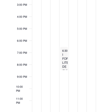
3:00 PM
4:00 PM
5:00 PM
6:00 PM
October 5, 2023
6:30 PM
-
8:30 PM
7:00 PM
I
FORO
LITERARIO
8:00 PM
DE
ALICANTE.
ARTISTA
9:00 PM
INVITADA
MARÍA
ZARAGOZA
10:00
PM
11:00
PM
12:00
AM