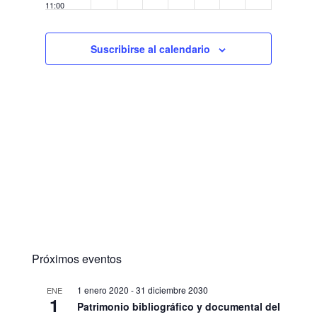
11:00
arte”,
PM
sobre
12:00
el
AM
ventrílocuo
Suscribirse al calendario
Francisco
Sanz
Baldoví
Próximos eventos
1 enero 2020
-
31 diciembre 2030
ENE
1
Patrimonio bibliográfico y documental del