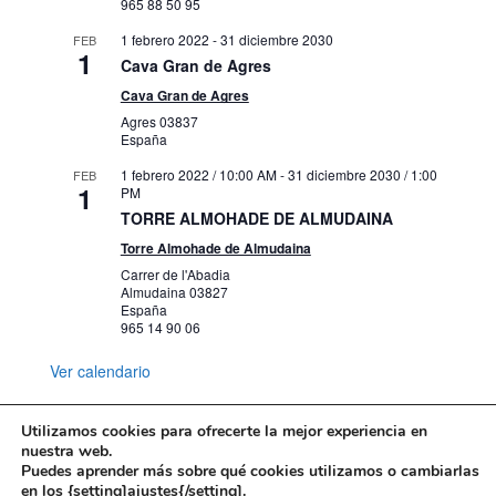
965 88 50 95
1 febrero 2022
-
31 diciembre 2030
FEB
1
Cava Gran de Agres
Cava Gran de Agres
Agres
03837
España
1 febrero 2022 / 10:00 AM
-
31 diciembre 2030 / 1:00
FEB
1
PM
TORRE ALMOHADE DE ALMUDAINA
Torre Almohade de Almudaina
Carrer de l'Abadia
Almudaina
03827
España
965 14 90 06
Ver calendario
Utilizamos cookies para ofrecerte la mejor experiencia en
nuestra web.
Puedes aprender más sobre qué cookies utilizamos o cambiarlas
Mapa web
Política de Privacidad
en los {setting]ajustes{/setting].