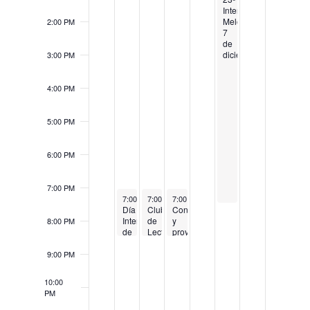
Intercentros
Melómano
2:00 PM
7
de
diciembre
3:00 PM
4:00 PM
5:00 PM
6:00 PM
7:00 PM
December 3, 2024
December 4, 2024
December 5, 2024
7:00 PM
7:00 PM
-
8:30 PM
7:00 PM
-
8:30 PM
-
8:30 PM
Día
Club
Conferencia
Internacional
de
y
8:00 PM
de
Lectura:
proyección:
las
“Las
Documental
Personas
voces
“Sanz
9:00 PM
con
de
y
Discapacidad:
Ariadna”
el
10:00
“¿Qué
de
secreto
PM
te
Elvira
de
limita?”
Navarro
su