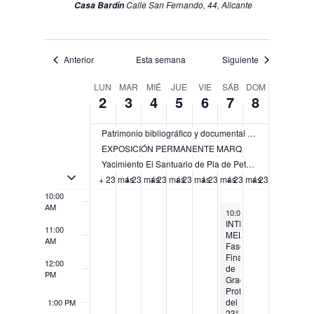
Calle San Fernando, 44, Alicante
Casa Bardín
5:00 AM
Anterior
Esta semana
Siguiente
6:00 AM
Semana
LUN
MAR
MIÉ
JUE
VIE
SÁB
DOM
2
3
4
5
6
7
8
de
7:00 AM
Eventos
Patrimonio bibliográfico y documental del Instituto Alicantino de Cultura Juan Gil-Albert (IAC)
8:00 AM
EXPOSICIÓN PERMANENTE MARQ
Yacimiento El Santuario de Pla de Petracos
9:00 AM
Activar/Desactivar eventos de múltiples días
+ 23 más
+ 23 más
+ 23 más
+ 23 más
+ 23 más
+ 23 más
+ 23 más
10:00
AM
December 7, 2024
10:00 AM
-
7:30 PM
INTERCENTROS
11:00
MELÓMANO.
AM
Fase
Final
12:00
de
PM
Grado
Profesional
del
1:00 PM
23º