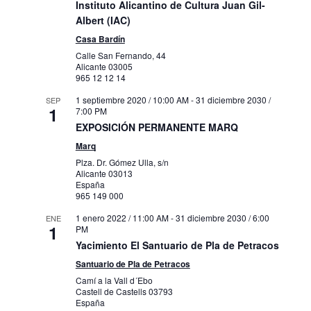
Instituto Alicantino de Cultura Juan Gil-
Albert (IAC)
Casa Bardín
Calle San Fernando, 44
Alicante
03005
965 12 12 14
1 septiembre 2020 / 10:00 AM
-
31 diciembre 2030 /
SEP
1
7:00 PM
EXPOSICIÓN PERMANENTE MARQ
Marq
Plza. Dr. Gómez Ulla, s/n
Alicante
03013
España
965 149 000
1 enero 2022 / 11:00 AM
-
31 diciembre 2030 / 6:00
ENE
1
PM
Yacimiento El Santuario de Pla de Petracos
Santuario de Pla de Petracos
Camí a la Vall d´Ebo
Castell de Castells
03793
España