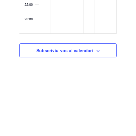
cohetes”
BELLA”
22:00
23:00
0:00
Subscriviu-vos al calendari