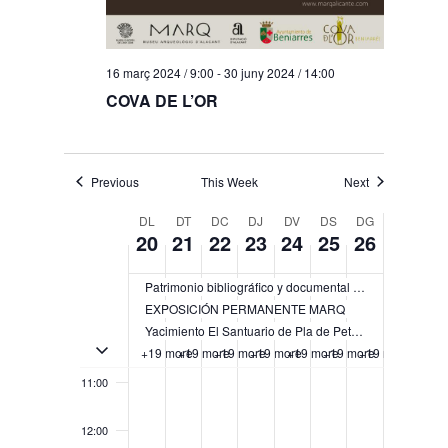
4:00
16 març 2024 / 9:00
-
30 juny 2024 / 14:00
5:00
COVA DE L’OR
6:00
Previous
This Week
Next
7:00
Week
DL
DT
DC
DJ
DV
DS
DG
20
21
22
23
24
25
26
8:00
of
Esdeveniments
9:00
Patrimonio bibliográfico y documental del Instituto Alicantino de Cultura Juan Gil-Albert (IAC)
EXPOSICIÓN PERMANENTE MARQ
Yacimiento El Santuario de Pla de Petracos
10:00
Toggle multiday esdeveniments
+19 more
+19 more
+19 more
+19 more
+19 more
+19 more
+19 more
11:00
12:00