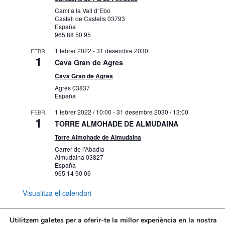
Camí a la Vall d´Ebo
Castell de Castells
03793
España
965 88 50 95
1 febrer 2022
-
31 desembre 2030
FEBR.
1
Cava Gran de Agres
Cava Gran de Agres
Agres
03837
España
1 febrer 2022 / 10:00
-
31 desembre 2030 / 13:00
FEBR.
1
TORRE ALMOHADE DE ALMUDAINA
Torre Almohade de Almudaina
Carrer de l'Abadia
Almudaina
03827
España
965 14 90 06
Visualitza el calendari
Utilitzem galetes per a oferir-te la millor experiència en la nostra