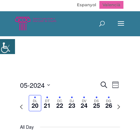
Espanyol
Valencià
Navegació
Navegac
05-2024
Cerca
Week
de
visual
Select
visualitz
i
Esdeven
date.
DL
DT
DC
DJ
DV
DS
DG
cerca
20
21
22
23
24
25
26
Previous
Next
d'Esdeveni
week
week
All Day