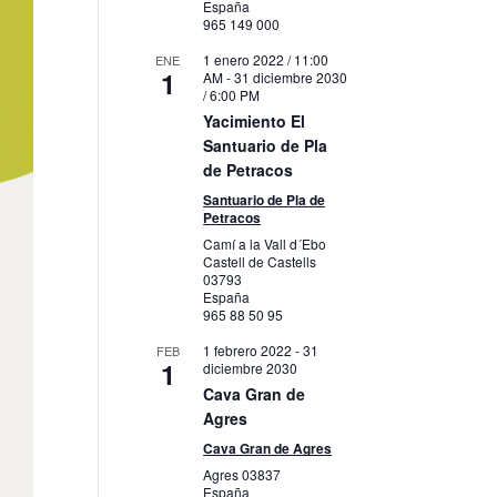
España
965 149 000
1 enero 2022 / 11:00
ENE
1
AM
-
31 diciembre 2030
/ 6:00 PM
Yacimiento El
Santuario de Pla
de Petracos
Santuario de Pla de
Petracos
Camí a la Vall d´Ebo
Castell de Castells
03793
España
965 88 50 95
1 febrero 2022
-
31
FEB
1
diciembre 2030
Cava Gran de
Agres
Cava Gran de Agres
Agres
03837
España