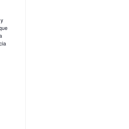
 y
 que
a
cia