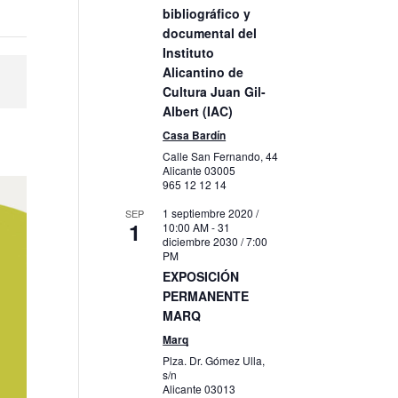
bibliográfico y
documental del
Instituto
Alicantino de
Cultura Juan Gil-
Albert (IAC)
Casa Bardín
Calle San Fernando, 44
Alicante
03005
965 12 12 14
1 septiembre 2020 /
SEP
1
10:00 AM
-
31
diciembre 2030 / 7:00
PM
EXPOSICIÓN
PERMANENTE
MARQ
Marq
Plza. Dr. Gómez Ulla,
s/n
Alicante
03013