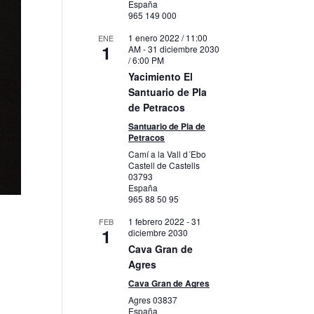
España
965 149 000
1 enero 2022 / 11:00
ENE
1
AM
-
31 diciembre 2030
/ 6:00 PM
Yacimiento El
Santuario de Pla
de Petracos
Santuario de Pla de
Petracos
Camí a la Vall d´Ebo
Castell de Castells
03793
España
965 88 50 95
1 febrero 2022
-
31
FEB
1
diciembre 2030
Cava Gran de
Agres
Cava Gran de Agres
Agres
03837
España