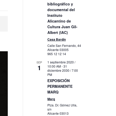
bibliográfico y
documental del
Instituto
Alicantino de
Cultura Juan Gil-
Albert (IAC)
Casa Bardín
Calle San Fernando, 44
Alicante
03005
965 12 12 14
1 septiembre 2020 /
SEP
1
10:00 AM
-
31
diciembre 2030 / 7:00
PM
EXPOSICIÓN
PERMANENTE
MARQ
Marq
Plza. Dr. Gómez Ulla,
s/n
Alicante
03013