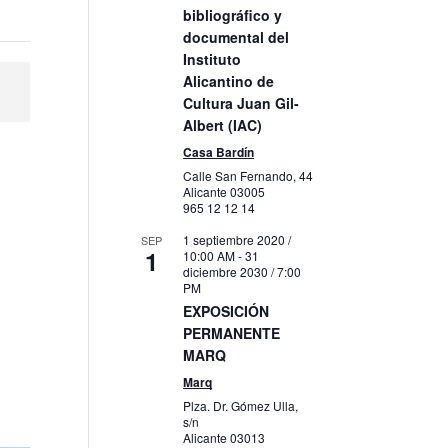
bibliográfico y
documental del
Instituto
Alicantino de
Cultura Juan Gil-
Albert (IAC)
Casa Bardín
Calle San Fernando, 44
Alicante
03005
965 12 12 14
1 septiembre 2020 /
SEP
1
10:00 AM
-
31
diciembre 2030 / 7:00
PM
EXPOSICIÓN
PERMANENTE
MARQ
Marq
Plza. Dr. Gómez Ulla,
s/n
Alicante
03013