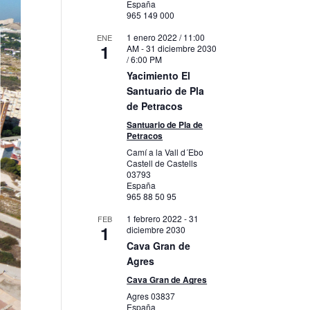
España
965 149 000
1 enero 2022 / 11:00
ENE
1
AM
-
31 diciembre 2030
/ 6:00 PM
Yacimiento El
Santuario de Pla
de Petracos
Santuario de Pla de
Petracos
Camí a la Vall d´Ebo
Castell de Castells
03793
España
965 88 50 95
1 febrero 2022
-
31
FEB
1
diciembre 2030
Cava Gran de
Agres
Cava Gran de Agres
Agres
03837
España