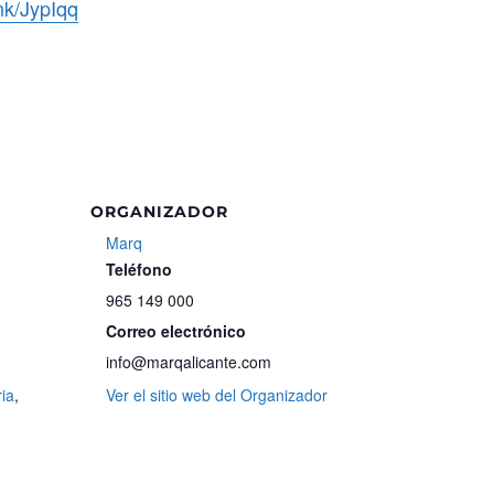
ink/JypIqq
ORGANIZADOR
Marq
Teléfono
965 149 000
Correo electrónico
info@marqalicante.com
ria
,
Ver el sitio web del Organizador