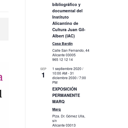
bibliográfico y
documental del
Instituto
Alicantino de
Cultura Juan Gil-
Albert (IAC)
Casa Bardín
Calle San Fernando, 44
Alicante
03005
965 12 12 14
1 septiembre 2020 /
SEP
1
10:00 AM
-
31
diciembre 2030 / 7:00
PM
EXPOSICIÓN
PERMANENTE
MARQ
Marq
Plza. Dr. Gómez Ulla,
s/n
Alicante
03013