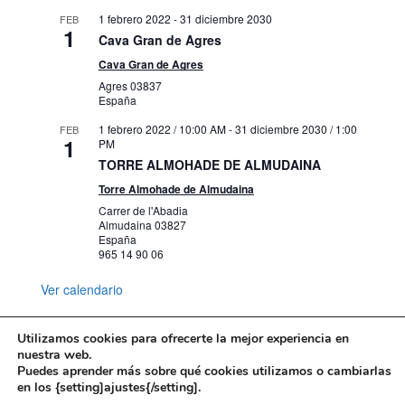
1 febrero 2022
-
31 diciembre 2030
FEB
1
Cava Gran de Agres
Cava Gran de Agres
Agres
03837
España
1 febrero 2022 / 10:00 AM
-
31 diciembre 2030 / 1:00
FEB
1
PM
TORRE ALMOHADE DE ALMUDAINA
Torre Almohade de Almudaina
Carrer de l'Abadia
Almudaina
03827
España
965 14 90 06
Ver calendario
Utilizamos cookies para ofrecerte la mejor experiencia en
nuestra web.
Puedes aprender más sobre qué cookies utilizamos o cambiarlas
Mapa web
Política de Privacidad
en los {setting]ajustes{/setting].
Politica de cookies