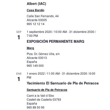
Albert (IAC)
Casa Bardín
Calle San Fernando, 44
Alicante
03005
965 12 12 14
1 septiembre 2020 / 10:00 AM
-
31 diciembre 2030 /
SEP
1
7:00 PM
EXPOSICIÓN PERMANENTE MARQ
Marq
Plza. Dr. Gómez Ulla, s/n
Alicante
03013
España
965 149 000
1 enero 2022 / 11:00 AM
-
31 diciembre 2030 / 6:00
ENE
1
PM
Yacimiento El Santuario de Pla de Petracos
Santuario de Pla de Petracos
Camí a la Vall d´Ebo
Castell de Castells
03793
España
965 88 50 95