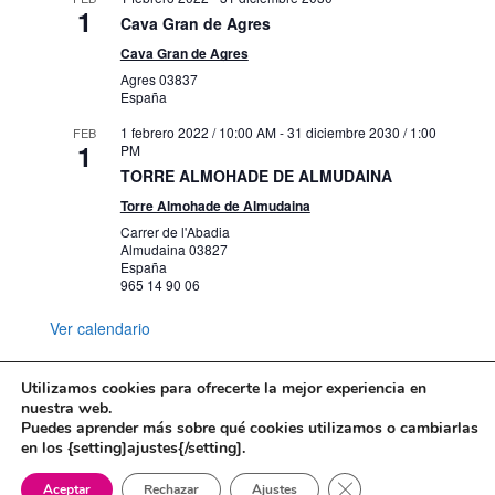
1
Cava Gran de Agres
Cava Gran de Agres
Agres
03837
España
1 febrero 2022 / 10:00 AM
-
31 diciembre 2030 / 1:00
FEB
1
PM
TORRE ALMOHADE DE ALMUDAINA
Torre Almohade de Almudaina
Carrer de l'Abadia
Almudaina
03827
España
965 14 90 06
Ver calendario
Utilizamos cookies para ofrecerte la mejor experiencia en
nuestra web.
Puedes aprender más sobre qué cookies utilizamos o cambiarlas
Mapa web
Política de Privacidad
en los {setting]ajustes{/setting].
Politica de cookies
Cerrar el banner de 
Aceptar
Rechazar
Ajustes