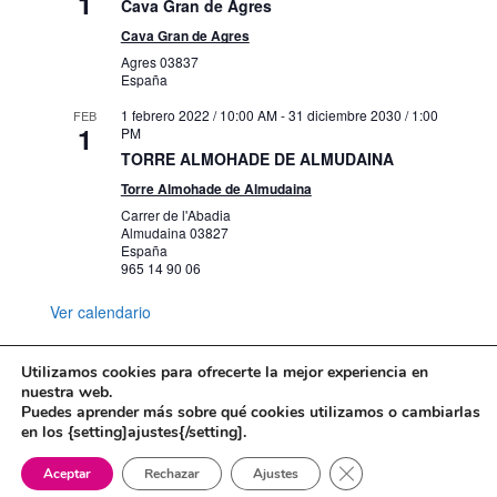
1
Cava Gran de Agres
Cava Gran de Agres
Agres
03837
España
1 febrero 2022 / 10:00 AM
-
31 diciembre 2030 / 1:00
FEB
1
PM
TORRE ALMOHADE DE ALMUDAINA
Torre Almohade de Almudaina
Carrer de l'Abadia
Almudaina
03827
España
965 14 90 06
Ver calendario
Utilizamos cookies para ofrecerte la mejor experiencia en
nuestra web.
Puedes aprender más sobre qué cookies utilizamos o cambiarlas
Mapa web
Política de Privacidad
en los {setting]ajustes{/setting].
Politica de cookies
Cerrar el banner de 
Aceptar
Rechazar
Ajustes