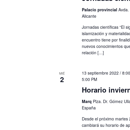
Palacio provincial
Avda. 
Alicante
Jornadas científicas “El si
islamización y materialida
encuentro tiene por final
nuevos conocimientos que
relación […]
13 septiembre 2022 / 8:0
MIÉ
2
5:00 PM
Horario invie
Marq
Plza. Dr. Gómez Ulla,
España
Desde el próximo martes
cambiará su horario de ape