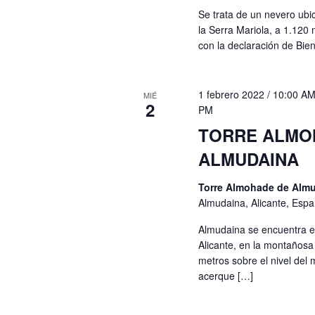
Se trata de un nevero ubi
la Serra Mariola, a 1.120 
con la declaración de Bie
1 febrero 2022 / 10:00 A
MIÉ
2
PM
TORRE ALMO
ALMUDAINA
Torre Almohade de Alm
Almudaina, Alicante, Esp
Almudaina se encuentra en 
Alicante, en la montaños
metros sobre el nivel del m
acerque […]