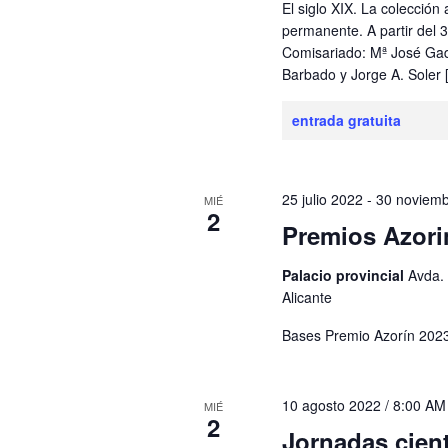
El siglo XIX. La colección 
permanente. A partir del 
Comisariado: Mª José Ga
Barbado y Jorge A. Soler 
entrada gratuita
25 julio 2022
-
30 noviem
MIÉ
2
Premios Azori
Palacio provincial
Avda. 
Alicante
Bases Premio Azorín 20
10 agosto 2022 / 8:00 AM
MIÉ
2
Jornadas cien