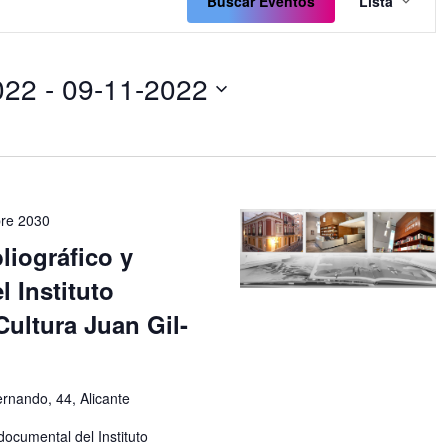
de
Buscar Eventos
Lista
vistas
de
Even
022
 - 
09-11-2022
bre 2030
liográfico y
 Instituto
Cultura Juan Gil-
rnando, 44, Alicante
 documental del Instituto