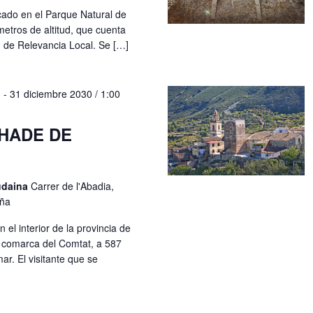
cado en el Parque Natural de
metros de altitud, que cuenta
n de Relevancia Local. Se […]
M
-
31 diciembre 2030 / 1:00
HADE DE
udaina
Carrer de l'Abadia,
aña
el interior de la provincia de
a comarca del Comtat, a 587
ar. El visitante que se