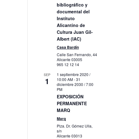
bibliográfico y
documental del
Instituto
to
Alicantino de
Cultura Juan Gil-
Albert (IAC)
Casa Bardín
Calle San Fernando, 44
Alicante
03005
965 12 12 14
1 septiembre 2020 /
SEP
1
10:00 AM
-
31
diciembre 2030 / 7:00
PM
EXPOSICIÓN
PERMANENTE
MARQ
Marq
Plza. Dr. Gómez Ulla,
s/n
Alicante
03013