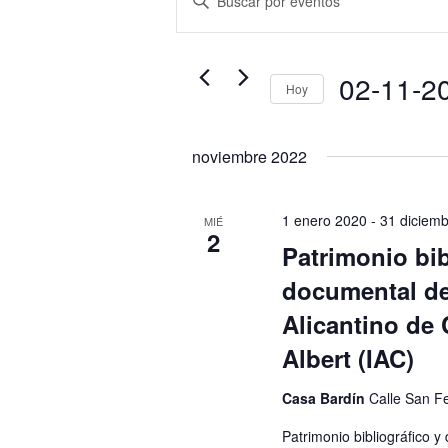
de
la
búsqueda
palabra
y
clave.
02-11-2
vistas
Hoy
Busca
de
Selecciona
Eventos
Eventos
la
noviembre 2022
para
fecha.
la
palabra
1 enero 2020
-
31 diciem
MIÉ
2
clave.
Patrimonio bib
documental del
Alicantino de 
Albert (IAC)
Casa Bardín
Calle San Fe
Patrimonio bibliográfico y