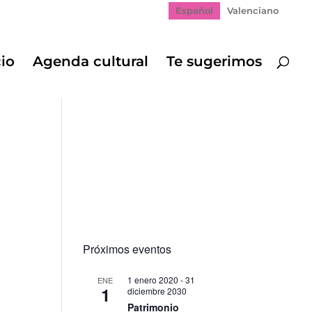
Español
Valenciano
cio
Agenda cultural
Te sugerimos
Próximos eventos
1 enero 2020
-
31
ENE
1
diciembre 2030
gación
Patrimonio