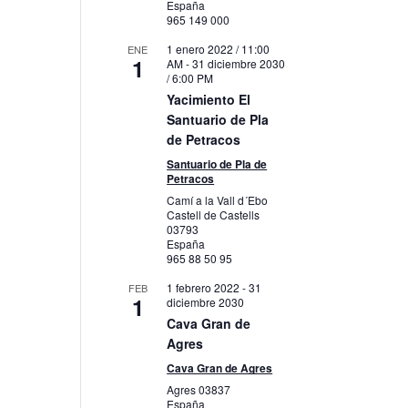
España
965 149 000
1 enero 2022 / 11:00
ENE
1
AM
-
31 diciembre 2030
/ 6:00 PM
Yacimiento El
Santuario de Pla
de Petracos
Santuario de Pla de
Petracos
Camí a la Vall d´Ebo
Castell de Castells
03793
España
965 88 50 95
1 febrero 2022
-
31
FEB
1
diciembre 2030
Cava Gran de
Agres
Cava Gran de Agres
Agres
03837
España