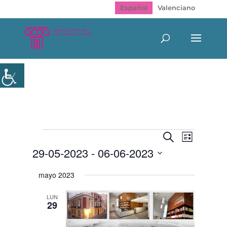
Español
Valenciano
Eventos
Navegación
Navegac
Buscar
Lista
de
de
29-05-2023
 - 
06-06-2023
vistas
búsqueda
de
y
Selecciona
Evento
mayo 2023
vistas
la
de
fecha.
Eventos
LUN
29