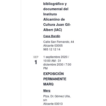
bibliográfico y
documental del
Instituto
to
Alicantino de
Cultura Juan Gil-
Albert (IAC)
Casa Bardín
Calle San Fernando, 44
Alicante
03005
965 12 12 14
1 septiembre 2020 /
SEP
1
10:00 AM
-
31
diciembre 2030 / 7:00
PM
EXPOSICIÓN
PERMANENTE
MARQ
Marq
Plza. Dr. Gómez Ulla,
s/n
Alicante
03013