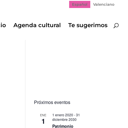
Español
Valenciano
cio
Agenda cultural
Te sugerimos
Próximos eventos
1 enero 2020
-
31
ENE
1
diciembre 2030
gación
Patrimonio