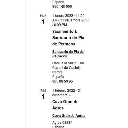
España
965 149 000
1 enero 2022 / 11:00
ENE
1
AM
-
31 diciembre 2030
/ 6:00 PM
Yacimiento El
Santuario de Pla
de Petracos
Santuario de Pla de
Petracos
Camí a la Vall d´Ebo
Castell de Castells
03793
España
965 88 50 95
1 febrero 2022
-
31
FEB
1
diciembre 2030
Cava Gran de
Agres
Cava Gran de Agres
Agres
03837
España