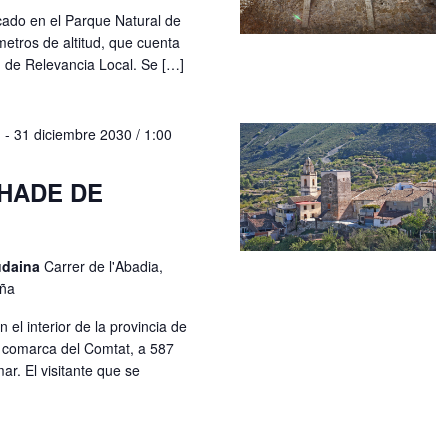
cado en el Parque Natural de
metros de altitud, que cuenta
n de Relevancia Local. Se […]
M
-
31 diciembre 2030 / 1:00
HADE DE
udaina
Carrer de l'Abadia,
aña
el interior de la provincia de
a comarca del Comtat, a 587
ar. El visitante que se