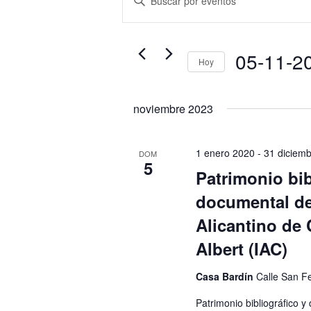
de
la
búsqueda
palabra
y
clave.
05-11-2
vistas
Hoy
Busca
de
Selecciona
Eventos
Eventos
la
noviembre 2023
para
fecha.
la
palabra
1 enero 2020
-
31 diciem
DOM
5
clave.
Patrimonio bib
documental del
Alicantino de 
Albert (IAC)
Casa Bardín
Calle San Fe
Patrimonio bibliográfico y