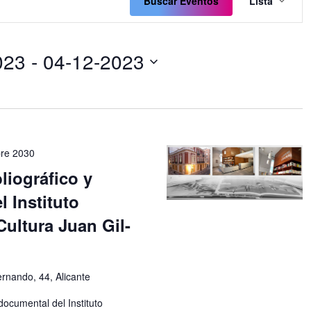
de
Buscar Eventos
Lista
vistas
de
Even
023
 - 
04-12-2023
bre 2030
liográfico y
 Instituto
Cultura Juan Gil-
rnando, 44, Alicante
 documental del Instituto