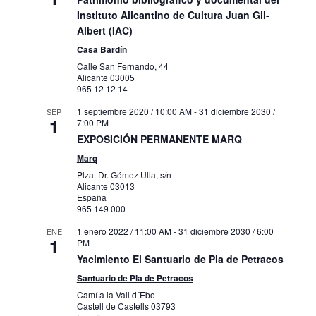
Carrer Alcassares, Alcoy
Muboma
Instituto Alicantino de Cultura Juan Gil-
Albert (IAC)
31 marzo 2022 / 10:00 AM
-
31 diciembre
OCT
Casa Bardín
1
2030 / 8:00 PM
Calle San Fernando, 44
Exposición Permanente. El siglo XIX. La
Alicante
03005
colección a la luz
965 12 12 14
Carrer Gravina, 13, 15, Alacant
Mubag
1 septiembre 2020 / 10:00 AM
-
31 diciembre 2030 /
SEP
1
7:00 PM
9 marzo 2023 / 8:00 AM
-
28 enero 2024 /
OCT
EXPOSICIÓN PERMANENTE MARQ
1
5:00 PM
Marq
Próxima exposición del MARQ
Plza. Dr. Gómez Ulla, s/n
Plza. Dr. Gómez Ulla, s/n, Alicante
Marq
Alicante
03013
España
965 149 000
7 agosto 2023
-
30 noviembre 2023
OCT
1
PREMIO AZORÍN DE NOVELA 2024
1 enero 2022 / 11:00 AM
-
31 diciembre 2030 / 6:00
ENE
1
PM
Avda. Estación, nº 6,
Palacio provincial
Alicante
Yacimiento El Santuario de Pla de Petracos
Santuario de Pla de Petracos
8 agosto 2023 / 10:00 AM
-
17 noviembre
OCT
Camí a la Vall d´Ebo
1
2024 / 8:00 PM
Castell de Castells
03793