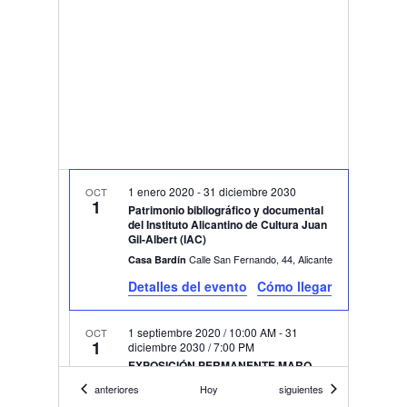
1 enero 2020
-
31 diciembre 2030
OCT
1
Patrimonio bibliográfico y documental
del Instituto Alicantino de Cultura Juan
Gil-Albert (IAC)
Calle San Fernando, 44, Alicante
Casa Bardín
Detalles del evento
Cómo llegar
1 septiembre 2020 / 10:00 AM
-
31
OCT
1
diciembre 2030 / 7:00 PM
EXPOSICIÓN PERMANENTE MARQ
Plza. Dr. Gómez Ulla, s/n, Alicante
Marq
Eventos
Eventos
anteriores
Hoy
siguientes