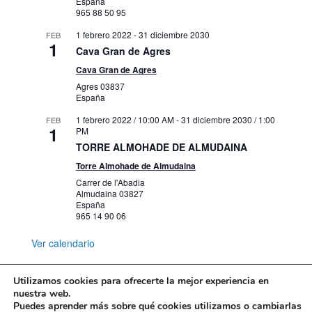
España
‘Miguel Abad Miró. Dibujos de la
965 88 50 95
colección Ricardo Fuente’
Carrer Gravina, 13, 15, Alacant
Mubag
1 febrero 2022
-
31 diciembre 2030
FEB
1
Cava Gran de Agres
15 septiembre 2023 / 8:00 PM
-
21
OCT
Cava Gran de Agres
1
octubre 2023 / 9:00 PM
Agres
03837
“LOS LOCOS DEL PIANO»
España
Paseo Campoamor S/N, Alicante
ADDA
1 febrero 2022 / 10:00 AM
-
31 diciembre 2030 / 1:00
FEB
1
PM
22 septiembre 2023 / 8:00 AM
-
1 octubre
OCT
TORRE ALMOHADE DE ALMUDAINA
1
2023 / 5:00 PM
Torre Almohade de Almudaina
VIII Jornadas de Recreación Histórica
de Lucentum
Carrer de l'Abadia
Almudaina
03827
C/ de Zeus
Yacimiento Tossal de Manisses
España
s/n, Alicante
965 14 90 06
Ver calendario
4 octubre 2023 / 8:00 AM
-
26 octubre
OCT
4
2023 / 5:00 PM
Seminario internacional MARQ
Utilizamos cookies para ofrecerte la mejor experiencia en
Plza. Dr. Gómez Ulla, s/n, Alicante
Marq
nuestra web.
Puedes aprender más sobre qué cookies utilizamos o cambiarlas
Mapa web
Política de Privacidad