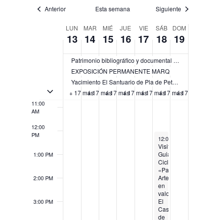
Anterior
Esta semana
Siguiente
7:00 AM
Semana
LUN
MAR
MIÉ
JUE
VIE
SÁB
DOM
13
14
15
16
17
18
19
8:00 AM
de
Eventos
9:00 AM
Patrimonio bibliográfico y documental del Instituto Alicantino de Cultura Juan Gil-Albert (IAC)
EXPOSICIÓN PERMANENTE MARQ
10:00
Yacimiento El Santuario de Pla de Petracos
AM
Activar/Desactivar eventos de múltiples días
+ 17 más
+ 17 más
+ 17 más
+ 17 más
+ 17 más
+ 17 más
+ 17 más
11:00
AM
12:00
PM
March 18, 2023
12:00 PM
-
6:00 PM
Visita
Guiada.
1:00 PM
Ciclo
«Patrimonio.
Arte
2:00 PM
en
valor»:
El
3:00 PM
Castillo
de