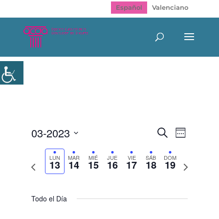
Español
Valenciano
Navegación
Navegac
03-2023
Buscar
Semana
de
de
Seleccionar
vistas
búsqueda
de
fecha.
LUN
MAR
MIÉ
JUE
VIE
SÁB
DOM
y
13
14
15
16
17
18
19
Evento
Semana
Semana
vistas
anterior
siguiente
de
Eventos
Todo el Día