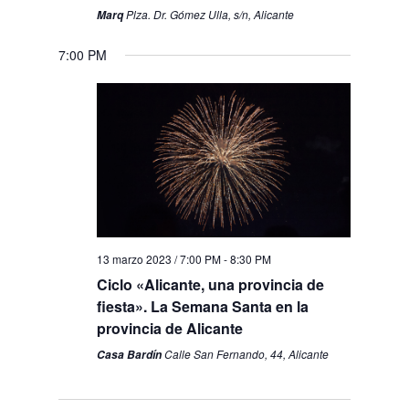
Plza. Dr. Gómez Ulla, s/n, Alicante
Marq
7:00 PM
lunes,
martes,
miércoles,
jueves,
viernes,
sábado,
domingo,
No
No
12:00
marzo
marzo
marzo
marzo
marzo
marzo
marzo
events
events
AM
13,
14,
15,
16,
17,
18,
19,
1:00 AM
on
on
2023
2023
2023
2023
2023
2023
2023
this
this
day.
day.
2:00 AM
3:00 AM
13 marzo 2023 / 7:00 PM
-
8:30 PM
Ciclo «Alicante, una provincia de
4:00 AM
fiesta». La Semana Santa en la
provincia de Alicante
5:00 AM
Calle San Fernando, 44, Alicante
Casa Bardín
6:00 AM