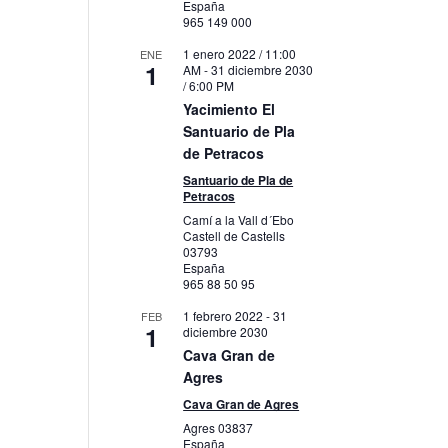
España
965 149 000
1 enero 2022 / 11:00
ENE
1
AM
-
31 diciembre 2030
/ 6:00 PM
Yacimiento El
Santuario de Pla
de Petracos
Santuario de Pla de
Petracos
Camí a la Vall d´Ebo
Castell de Castells
03793
España
965 88 50 95
1 febrero 2022
-
31
FEB
1
diciembre 2030
Cava Gran de
Agres
Cava Gran de Agres
Agres
03837
España