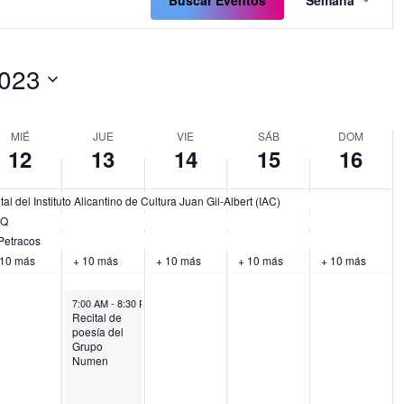
de
Buscar Eventos
Semana
lio
julio
julio
julio
julio
vistas
ents
events
events
events
,
13,
14,
15,
16,
de
on
on
on
023
2023
2023
2023
2023
Event
2023
s
this
this
this
.
day.
day.
day.
onar
MIÉ
JUE
VIE
SÁB
DOM
12
13
14
15
16
l del Instituto Alicantino de Cultura Juan Gil-Albert (IAC)
RQ
 Petracos
 10 más
+ 10 más
+ 10 más
+ 10 más
+ 10 más
July 13, 2023
7:00 AM
-
8:30 PM
Recital de
poesía del
Grupo
Numen