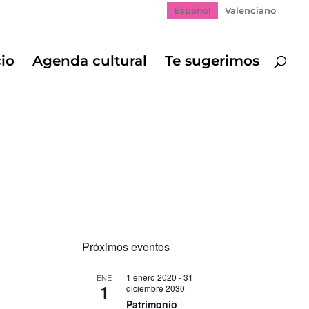
Español
Valenciano
cio
Agenda cultural
Te sugerimos
Próximos eventos
1 enero 2020
-
31
ENE
1
diciembre 2030
ación
,
Patrimonio