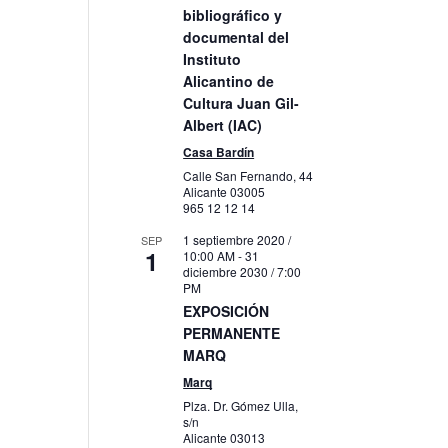
bibliográfico y
documental del
Instituto
o
Alicantino de
Cultura Juan Gil-
Albert (IAC)
Casa Bardín
Calle San Fernando, 44
Alicante
03005
965 12 12 14
1 septiembre 2020 /
SEP
1
10:00 AM
-
31
diciembre 2030 / 7:00
PM
EXPOSICIÓN
PERMANENTE
MARQ
Marq
Plza. Dr. Gómez Ulla,
s/n
Alicante
03013