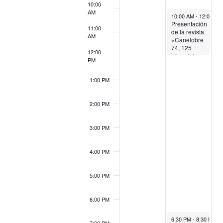
10:00
AM
July 11, 2023
10:00 AM
-
12:00 PM
Presentación
11:00
de la revista
AM
«Canelobre
74, 125
12:00
años del
PM
nuevo
Elche/Elx»
(Previa
1:00 PM
confirmación
de
asistencia)
2:00 PM
3:00 PM
4:00 PM
5:00 PM
6:00 PM
July 11, 2023
6:30 PM
-
8:30 PM