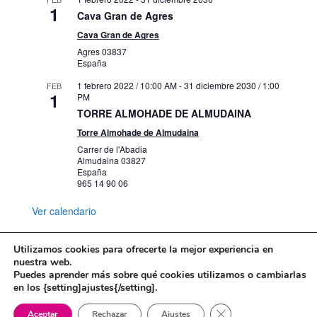
1
Cava Gran de Agres
Cava Gran de Agres
Agres
03837
España
1 febrero 2022 / 10:00 AM
-
31 diciembre 2030 / 1:00
FEB
1
PM
TORRE ALMOHADE DE ALMUDAINA
Torre Almohade de Almudaina
Carrer de l'Abadia
Almudaina
03827
España
965 14 90 06
Ver calendario
Utilizamos cookies para ofrecerte la mejor experiencia en
nuestra web.
Puedes aprender más sobre qué cookies utilizamos o cambiarlas
Mapa web
Política de Privacidad
en los {setting]ajustes{/setting].
Politica de cookies
Cerrar el banner de 
Aceptar
Rechazar
Ajustes