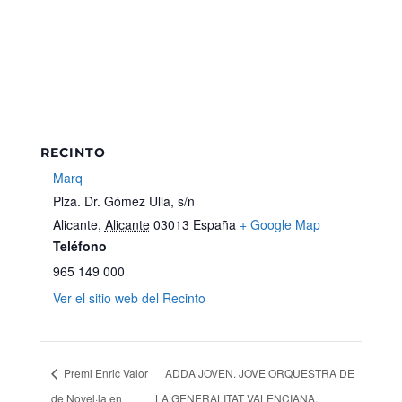
RECINTO
Marq
Plza. Dr. Gómez Ulla, s/n
Alicante
,
Alicante
03013
España
+ Google Map
Teléfono
965 149 000
Ver el sitio web del Recinto
Premi Enric Valor
ADDA JOVEN. JOVE ORQUESTRA DE
de Novel·la en
LA GENERALITAT VALENCIANA.