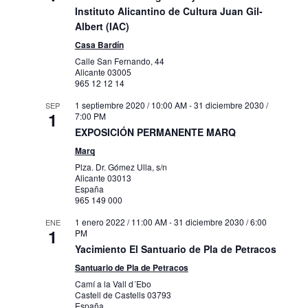
Instituto Alicantino de Cultura Juan Gil-
Albert (IAC)
Casa Bardín
Calle San Fernando, 44
Alicante
03005
965 12 12 14
1 septiembre 2020 / 10:00 AM
-
31 diciembre 2030 /
SEP
1
7:00 PM
EXPOSICIÓN PERMANENTE MARQ
Marq
Plza. Dr. Gómez Ulla, s/n
Alicante
03013
España
965 149 000
1 enero 2022 / 11:00 AM
-
31 diciembre 2030 / 6:00
ENE
1
PM
Yacimiento El Santuario de Pla de Petracos
Santuario de Pla de Petracos
Camí a la Vall d´Ebo
Castell de Castells
03793
España