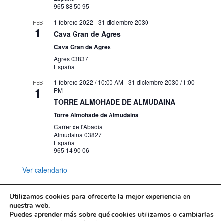
965 88 50 95
1 febrero 2022
-
31 diciembre 2030
FEB
1
Cava Gran de Agres
Cava Gran de Agres
Agres
03837
España
1 febrero 2022 / 10:00 AM
-
31 diciembre 2030 / 1:00
FEB
1
PM
TORRE ALMOHADE DE ALMUDAINA
Torre Almohade de Almudaina
Carrer de l'Abadia
Almudaina
03827
España
965 14 90 06
Ver calendario
Utilizamos cookies para ofrecerte la mejor experiencia en
nuestra web.
Puedes aprender más sobre qué cookies utilizamos o cambiarlas
Mapa web
Política de Privacidad