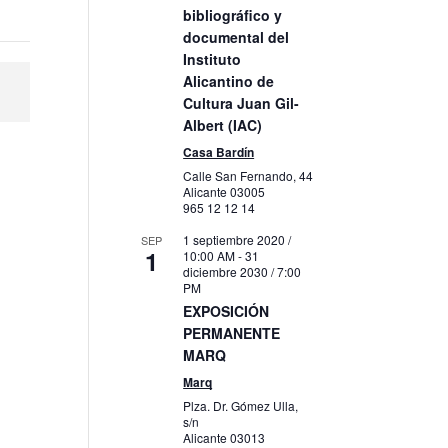
bibliográfico y
documental del
Instituto
Alicantino de
Cultura Juan Gil-
Albert (IAC)
Casa Bardín
Calle San Fernando, 44
Alicante
03005
965 12 12 14
1 septiembre 2020 /
SEP
1
10:00 AM
-
31
diciembre 2030 / 7:00
PM
EXPOSICIÓN
PERMANENTE
MARQ
Marq
Plza. Dr. Gómez Ulla,
s/n
Alicante
03013