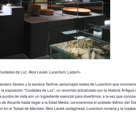
 «Ciudades de Luz. Ákra Leuké, Lucentum, Laqant»
Solaniano Severo y la esclava Techne, personajes reales de Lucentum que conocem
r la exposición “Ciudades de Luz”, un recorrido actualizado por la Historia Antigua 
tos puntos de vista son un ingrediente esencial para divertirnos, a la vez que cono
 de Alicante hasta llegar a la Edad Media, conoceremos el poblado ibérico del To
ron en el Tossal de Manises: Ákra Leuké cartaginesa, Lucentum romana y la maqba