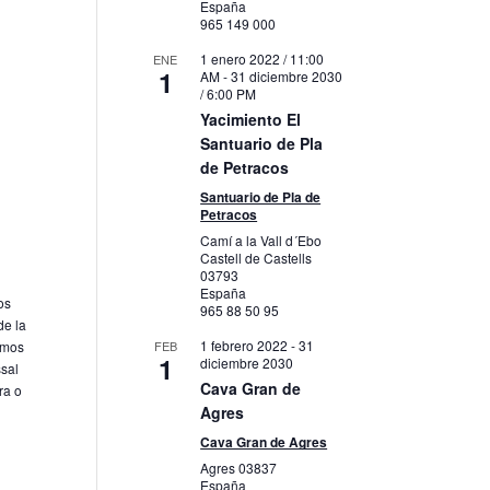
España
965 149 000
1 enero 2022 / 11:00
ENE
1
AM
-
31 diciembre 2030
/ 6:00 PM
Yacimiento El
Santuario de Pla
de Petracos
Santuario de Pla de
Petracos
Camí a la Vall d´Ebo
Castell de Castells
03793
España
os
965 88 50 95
de la
1 febrero 2022
-
31
cemos
FEB
1
diciembre 2030
ssal
Cava Gran de
ra o
Agres
Cava Gran de Agres
Agres
03837
España