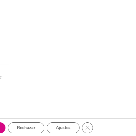
s:
Cerrar el banner de cook
Rechazar
Ajustes