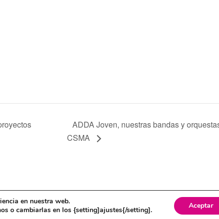
proyectos
ADDA Joven, nuestras bandas y orquesta
CSMA
itica de cookies
riencia en nuestra web.
Aceptar
s o cambiarlas en los {setting]ajustes{/setting].