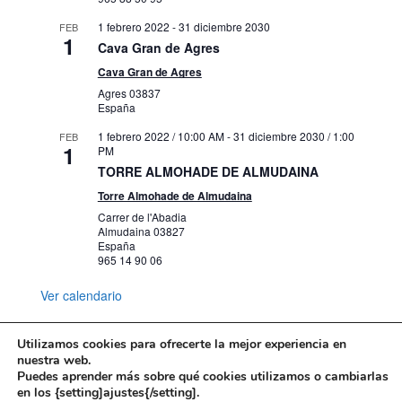
1 febrero 2022
-
31 diciembre 2030
FEB
1
Cava Gran de Agres
Cava Gran de Agres
Agres
03837
España
1 febrero 2022 / 10:00 AM
-
31 diciembre 2030 / 1:00
FEB
1
PM
TORRE ALMOHADE DE ALMUDAINA
Torre Almohade de Almudaina
Carrer de l'Abadia
Almudaina
03827
España
965 14 90 06
Ver calendario
Utilizamos cookies para ofrecerte la mejor experiencia en
nuestra web.
Puedes aprender más sobre qué cookies utilizamos o cambiarlas
Mapa web
Política de Privacidad
en los {setting]ajustes{/setting].
Politica de cookies