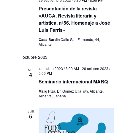
29 septiembre 2023 / 6:30 PM
-
8:00 PM
Presentación de la revista
«AUCA. Revista literaria y
artística, nº56. Homenaje a José
Luis Ferris»
Casa Bardín
Calle San Fernando, 44,
Alicante
octubre 2023
4 octubre 2023 / 8:00 AM
-
26 octubre 2023 /
MIÉ
5:00 PM
4
Seminario internacional MARQ
Marq
Plza. Dr. Gómez Ulla, s/n, Alicante,
Alicante, España
JUE
5