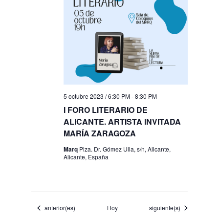
5 octubre 2023 / 6:30 PM
-
8:30 PM
I FORO LITERARIO DE
ALICANTE. ARTISTA INVITADA
MARÍA ZARAGOZA
Marq
Plza. Dr. Gómez Ulla, s/n, Alicante,
Alicante, España
Eventos
Eventos
anterior(es)
Hoy
siguiente(s)