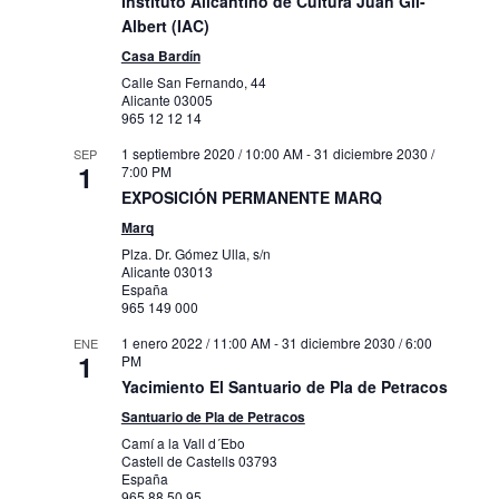
Instituto Alicantino de Cultura Juan Gil-
Albert (IAC)
Casa Bardín
Calle San Fernando, 44
Alicante
03005
965 12 12 14
1 septiembre 2020 / 10:00 AM
-
31 diciembre 2030 /
SEP
1
7:00 PM
EXPOSICIÓN PERMANENTE MARQ
Marq
Plza. Dr. Gómez Ulla, s/n
Alicante
03013
España
965 149 000
1 enero 2022 / 11:00 AM
-
31 diciembre 2030 / 6:00
ENE
1
PM
Yacimiento El Santuario de Pla de Petracos
Santuario de Pla de Petracos
Camí a la Vall d´Ebo
Castell de Castells
03793
España
965 88 50 95