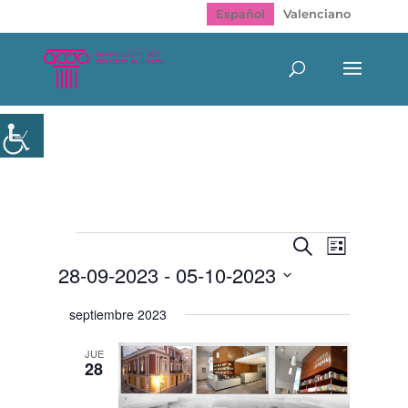
Español
Valenciano
Eventos
Navegación
Navegac
Buscar
Lista
de
de
28-09-2023
 - 
05-10-2023
vistas
búsqueda
de
y
Selecciona
Evento
septiembre 2023
vistas
la
de
fecha.
Eventos
JUE
28