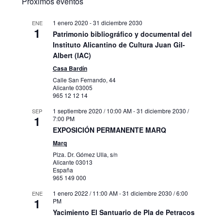
Próximos eventos
1 enero 2020
-
31 diciembre 2030
ENE
1
Patrimonio bibliográfico y documental del
Instituto Alicantino de Cultura Juan Gil-
Albert (IAC)
Casa Bardín
Calle San Fernando, 44
Alicante
03005
965 12 12 14
1 septiembre 2020 / 10:00 AM
-
31 diciembre 2030 /
SEP
1
7:00 PM
EXPOSICIÓN PERMANENTE MARQ
Marq
Plza. Dr. Gómez Ulla, s/n
Alicante
03013
España
965 149 000
1 enero 2022 / 11:00 AM
-
31 diciembre 2030 / 6:00
ENE
1
PM
Yacimiento El Santuario de Pla de Petracos