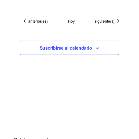
Eventos
Eventos
anterior(es)
Hoy
siguiente(s)
Suscribirse al calendario