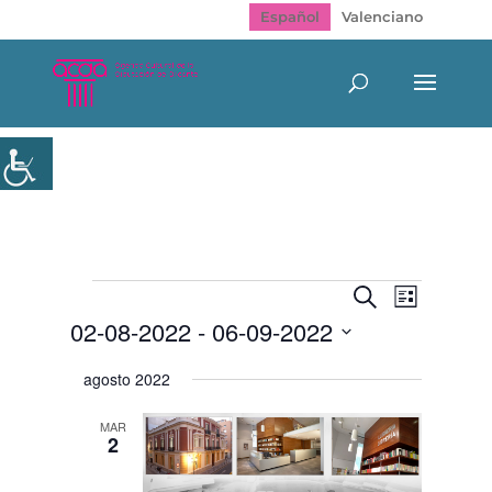
Español
Valenciano
Eventos
Navegación
Navegac
Buscar
Lista
de
de
02-08-2022
 - 
06-09-2022
vistas
búsqueda
de
y
Selecciona
Evento
agosto 2022
vistas
la
de
fecha.
Eventos
MAR
2