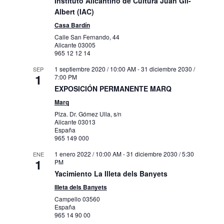
Instituto Alicantino de Cultura Juan Gil-
Albert (IAC)
Casa Bardín
Calle San Fernando, 44
Alicante
03005
965 12 12 14
1 septiembre 2020 / 10:00 AM
-
31 diciembre 2030 /
SEP
1
7:00 PM
EXPOSICIÓN PERMANENTE MARQ
Marq
Plza. Dr. Gómez Ulla, s/n
Alicante
03013
España
965 149 000
1 enero 2022 / 10:00 AM
-
31 diciembre 2030 / 5:30
ENE
1
PM
Yacimiento La Illeta dels Banyets
Illeta dels Banyets
Campello
03560
España
965 14 90 00