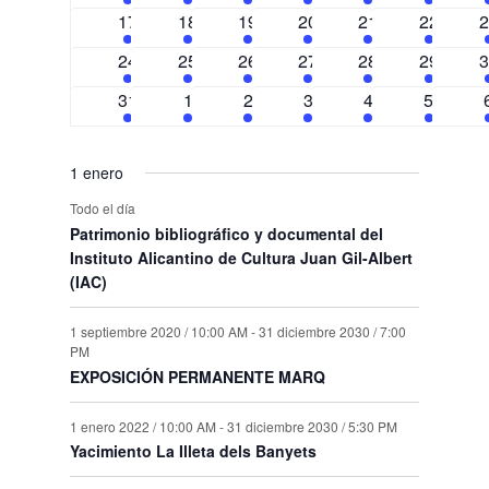
eventos
eventos
eventos
eventos
eventos
eventos
e
26
26
26
26
26
25
2
17
18
19
20
21
22
2
eventos
eventos
eventos
eventos
eventos
eventos
e
25
25
25
25
25
25
2
24
25
26
27
28
29
3
eventos
eventos
eventos
eventos
eventos
eventos
e
24
23
22
22
22
22
31
1
2
3
4
5
eventos
eventos
eventos
eventos
eventos
eventos
1 enero
Todo el día
Patrimonio bibliográfico y documental del
Instituto Alicantino de Cultura Juan Gil-Albert
(IAC)
1 septiembre 2020 / 10:00 AM
-
31 diciembre 2030 / 7:00
PM
EXPOSICIÓN PERMANENTE MARQ
1 enero 2022 / 10:00 AM
-
31 diciembre 2030 / 5:30 PM
Yacimiento La Illeta dels Banyets