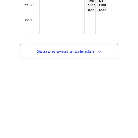
Sinfónica:
Guitarra:
21:00
Irene
Manuel
Theorin
Barrueco
22:00
23:00
0:00
Subscriviu-vos al calendari