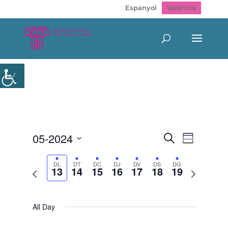
Espanyol
Valencià
Navegació
Navegac
05-2024
Cerca
Week
de
visual
Select
visualitz
i
Esdeven
date.
DL
DT
DC
DJ
DV
DS
DG
cerca
13
14
15
16
17
18
19
Previous
Next
d'Esdeveni
week
week
All Day