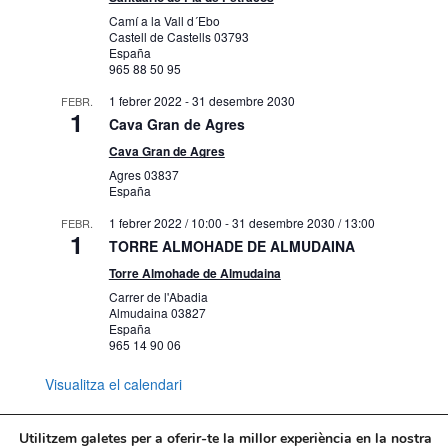
Camí a la Vall d´Ebo
Castell de Castells
03793
España
965 88 50 95
1 febrer 2022
-
31 desembre 2030
FEBR.
1
Cava Gran de Agres
Cava Gran de Agres
Agres
03837
España
1 febrer 2022 / 10:00
-
31 desembre 2030 / 13:00
FEBR.
1
TORRE ALMOHADE DE ALMUDAINA
Torre Almohade de Almudaina
Carrer de l'Abadia
Almudaina
03827
España
965 14 90 06
Visualitza el calendari
Utilitzem galetes per a oferir-te la millor experiència en la nostra