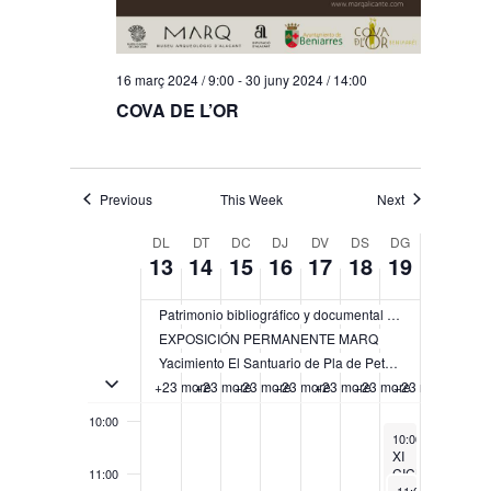
3:00
16 març 2024 / 9:00
-
30 juny 2024 / 14:00
4:00
COVA DE L’OR
5:00
Previous
This Week
Next
6:00
Week
DL
DT
DC
DJ
DV
DS
DG
13
14
15
16
17
18
19
of
7:00
Esdeveniments
Patrimonio bibliográfico y documental del Instituto Alicantino de Cultura Juan Gil-Albert (IAC)
8:00
EXPOSICIÓN PERMANENTE MARQ
Yacimiento El Santuario de Pla de Petracos
9:00
Toggle multiday esdeveniments
+23 more
+23 more
+23 more
+23 more
+23 more
+23 more
+23 more
10:00
May 19, 2024
10:00
-
11:30
XI
CICLO
11:00
May 19, 2024
LAS
11:00
-
14:00