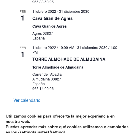
965 88 50 95
1 febrero 2022
-
31 diciembre 2030
FEB
1
Cava Gran de Agres
Cava Gran de Agres
Agres
03837
España
1 febrero 2022 / 10:00 AM
-
31 diciembre 2030 / 1:00
FEB
1
PM
TORRE ALMOHADE DE ALMUDAINA
Torre Almohade de Almudaina
Carrer de l'Abadia
Almudaina
03827
España
965 14 90 06
Ver calendario
Utilizamos cookies para ofrecerte la mejor experiencia en
nuestra web.
Puedes aprender más sobre qué cookies utilizamos o cambiarlas
Mapa web
Política de Privacidad
en los {setting]ajustes{/setting].